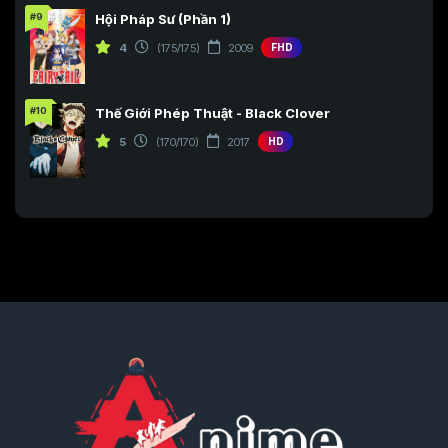
#9
Hội Pháp Sư (Phần 1)
4
(175/175)
2009
FHD
#10
Thế Giới Phép Thuật - Black Clover
5
(170/170)
2017
HD