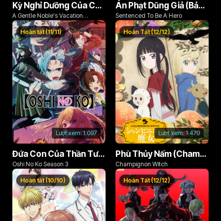
Kỳ Nghỉ Dưỡng Của Chàng Quý Tộc Ôn Hòa (Odayaka Kizoku no Kyuuka no Susume)
Án Phạt Dũng Giả (Bản Án Anh Hùng)
A Gentle Noble's Vacation
Sentenced To Be A Hero
Recommendation
Hoàn tất (11/11)
Hoàn Tất (12/12)
Lượt xem:
1.097
Lượt xem:
1.470
Đứa Con Của Thần Tượng (Phần 3)
Phù Thủy Nấm (Champignon no Majo)
Oshi No Ko Season 3
Champignon Witch
Hoàn tất (10/10)
Hoàn Tất (12/12)