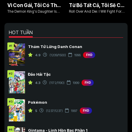
Vì Con Gái, Tôi Có Thể Đánh Bại Cả Ma Vương
Từ Bỏ Tất Cả, Tôi Sẽ Chiến Đấu Cho Một Cuộc Sống Bình Thường Với Tình Yêu Của Đời Mình Và Chiếc Thanh Kiếm Bị Nguyền Rủa!
The Demon King's Daughter Is
Roll Over And Die: I Will Fight For
Too Kind!!
An Ordinary Life With My Love And
Cursed Sword!
HOT TUẦN
#1
Thám Tử Lừng Danh Conan
4.9
(1209/1500)
1996
FHD
#2
Đảo Hải Tặc
4.3
(1172/1190)
1999
FHD
#3
Pokémon
5
(1237/1237)
1997
FHD
#4
Gintama - Linh Hồn Bạc Phần 1