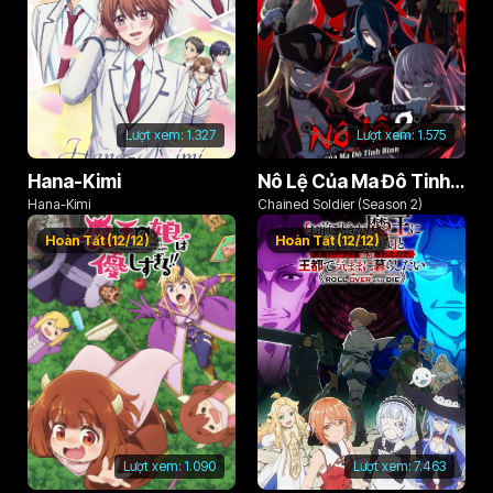
Lượt xem:
1.327
Lượt xem:
1.575
Hana-Kimi
Nô Lệ Của Ma Đô Tinh Binh (Phần 2)
Hana-Kimi
Chained Soldier (Season 2)
Hoàn Tất (12/12)
Hoàn Tất (12/12)
Lượt xem:
1.090
Lượt xem:
7.463