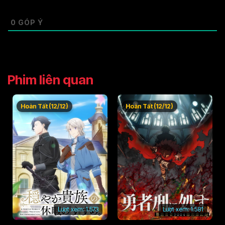
0
GÓP Ý
Phim liên quan
Hoàn Tất (12/12)
Hoàn Tất (12/12)
Lượt xem:
1.573
Lượt xem:
1.581