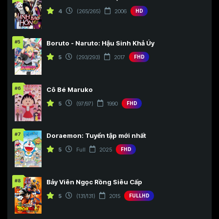
4
(265/265)
2006
HD
#5
Boruto - Naruto: Hậu Sinh Khả Úy
5
(293/293)
2017
FHD
#6
Cô Bé Maruko
5
(97/97)
1990
FHD
#7
Doraemon: Tuyển tập mới nhất
5
Full
2025
FHD
#8
Bảy Viên Ngọc Rồng Siêu Cấp
5
(131/131)
2015
FULLHD