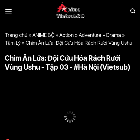
Bỏ
qua
nội
dung
Trang chủ
»
ANIME BỘ
»
Action
»
Adventure
»
Drama
»
Tâm Lý
»
Chim Ăn Lửa: Đội Cứu Hỏa Rách Rưới Vùng Ushu
Chim Ăn Lửa: Đội Cứu Hỏa Rách Rưới
Vùng Ushu - Tập 03 - #Hà Nội (Vietsub)