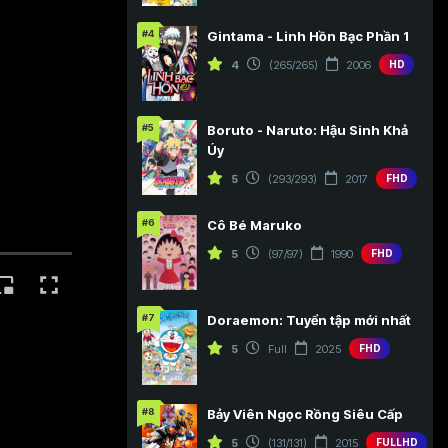
#4
Gintama - Linh Hồn Bạc Phần 1
4
(265/265)
2006
HD
#5
Boruto - Naruto: Hậu Sinh Khả
Úy
5
(293/293)
2017
FHD
#6
Cô Bé Maruko
5
(97/97)
1990
FHD
#7
Doraemon: Tuyển tập mới nhất
5
Full
2025
FHD
#8
Bảy Viên Ngọc Rồng Siêu Cấp
5
(131/131)
2015
FULLHD