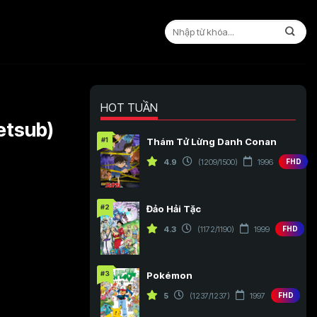
HOT TUẦN
etsub)
#1
Thám Tử Lừng Danh Conan
4.9
(1209/1500)
1996
FHD
#2
Đảo Hải Tặc
4.3
(1172/1190)
1999
FHD
#3
Pokémon
5
(1237/1237)
1997
FHD