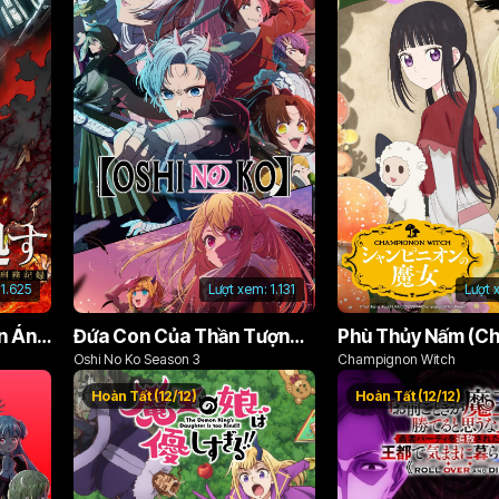
1.625
Lượt xem:
1.131
Lượt 
Án Phạt Dũng Giả (Bản Án Anh Hùng)
Đứa Con Của Thần Tượng (Phần 3)
Oshi No Ko Season 3
Champignon Witch
Hoàn Tất (12/12)
Hoàn Tất (12/12)