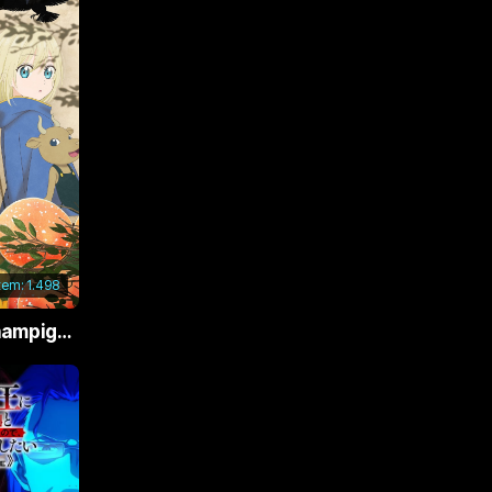
xem:
1.498
Phù Thủy Nấm (Champignon no Majo)