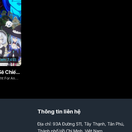
xem:
7.493
Từ Bỏ Tất Cả, Tôi Sẽ Chiến Đấu Cho Một Cuộc Sống Bình Thường Với Tình Yêu Của Đời Mình Và Chiếc Thanh Kiếm Bị Nguyền Rủa!
ght For An
ve And Cursed
Thông tin liên hệ
Địa chỉ: 93A Đường S11, Tây Thạnh, Tân Phú,
Thành phố Hồ Chí Minh, Việt Nam