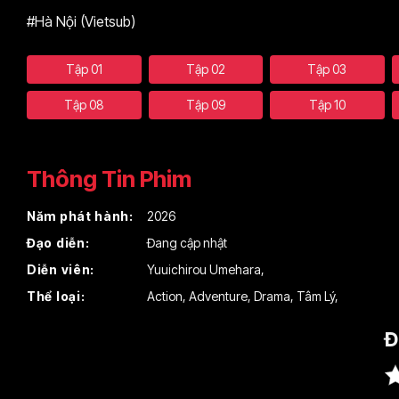
#Hà Nội (Vietsub)
Tập 01
Tập 02
Tập 03
Tập 08
Tập 09
Tập 10
Thông Tin Phim
Năm phát hành:
2026
Đạo diễn:
Đang cập nhật
Diễn viên:
Yuuichirou Umehara
,
Thể loại:
Action
,
Adventure
,
Drama
,
Tâm Lý
,
Đ