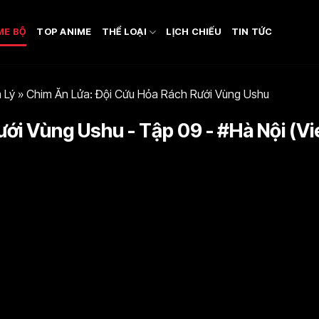
ME BỘ
TOP ANIME
THỂ LOẠI
LỊCH CHIẾU
TIN TỨC
 Lý
»
Chim Ăn Lửa: Đội Cứu Hỏa Rách Rưới Vùng Ushu
ới Vùng Ushu - Tập 09 - #Hà Nội (Vi