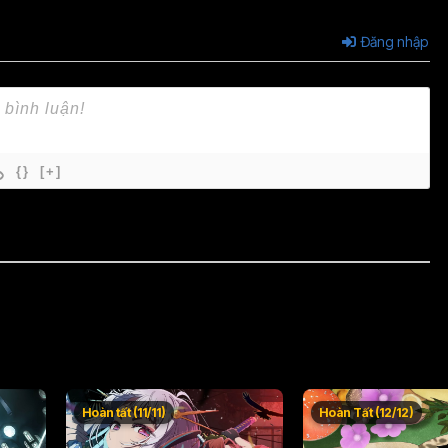
Đăng nhập
{}
[+]
Hoàn tất (11/11)
Hoàn Tất (12/12)