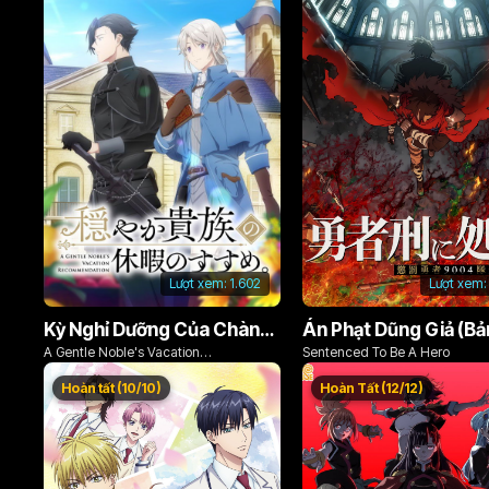
Lượt xem:
1.602
Lượt xem:
Kỳ Nghỉ Dưỡng Của Chàng Quý Tộc Ôn Hòa (Odayaka Kizoku no Kyuuka no Susume)
A Gentle Noble's Vacation
Sentenced To Be A Hero
Recommendation
Hoàn tất (10/10)
Hoàn Tất (12/12)