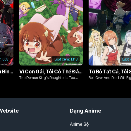
1.603
Lượt xem:
1.118
Lượt 
Nô Lệ Của Ma Đô Tinh Binh (Phần 2)
Vì Con Gái, Tôi Có Thể Đánh Bại Cả Ma Vương
The Demon King's Daughter Is Too
Roll Over And Die: I Will Fi
Kind!!
Ordinary Life With My Lo
Sword!
Website
Dạng Anime
Anime Bộ