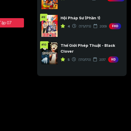
#9
Hội Pháp Sư (Phần 1)
Tập 07
4
(175/175)
2009
FHD
#10
Thế Giới Phép Thuật - Black
Clover
5
(170/170)
2017
HD