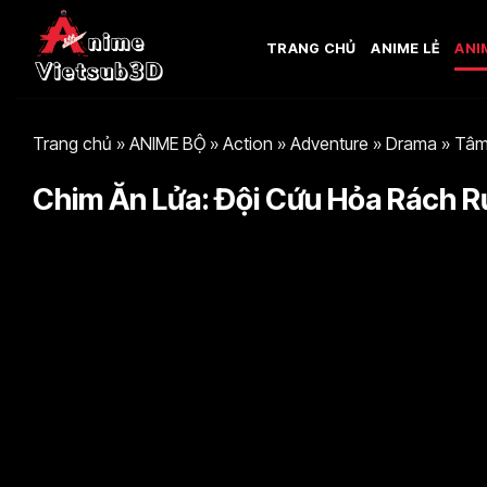
Bỏ
qua
TRANG CHỦ
ANIME LẺ
ANI
nội
dung
Trang chủ
»
ANIME BỘ
»
Action
»
Adventure
»
Drama
»
Tâm
Chim Ăn Lửa: Đội Cứu Hỏa Rách Rư