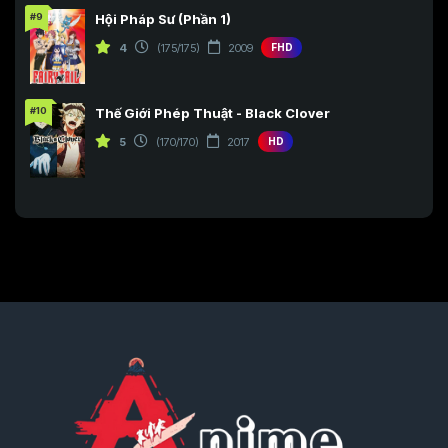
#9
Hội Pháp Sư (Phần 1)
4
(175/175)
2009
FHD
#10
Thế Giới Phép Thuật - Black Clover
5
(170/170)
2017
HD