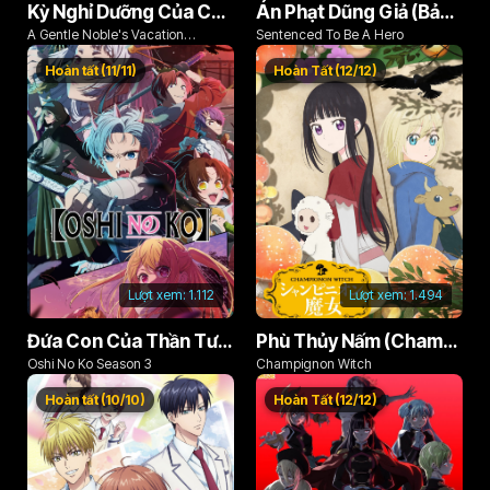
Kỳ Nghỉ Dưỡng Của Chàng Quý Tộc Ôn Hòa (Odayaka Kizoku no Kyuuka no Susume)
Án Phạt Dũng Giả (Bản Án Anh Hùng)
A Gentle Noble's Vacation
Sentenced To Be A Hero
Recommendation
Hoàn tất (11/11)
Hoàn Tất (12/12)
Lượt xem:
1.112
Lượt xem:
1.494
Đứa Con Của Thần Tượng (Phần 3)
Phù Thủy Nấm (Champignon no Majo)
Oshi No Ko Season 3
Champignon Witch
Hoàn tất (10/10)
Hoàn Tất (12/12)