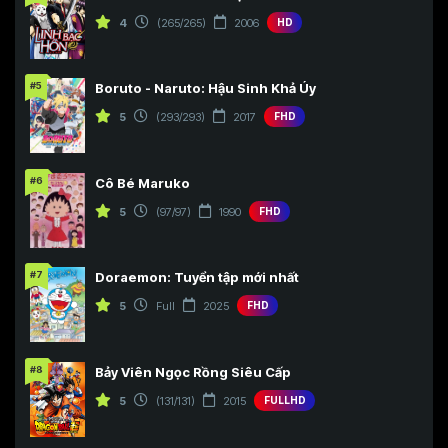
4
(265/265)
2006
HD
#5
Boruto - Naruto: Hậu Sinh Khả Úy
5
(293/293)
2017
FHD
#6
Cô Bé Maruko
5
(97/97)
1990
FHD
#7
Doraemon: Tuyển tập mới nhất
5
Full
2025
FHD
#8
Bảy Viên Ngọc Rồng Siêu Cấp
5
(131/131)
2015
FULLHD