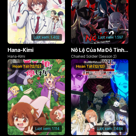
Lượt xem:
1.402
Lượt xem:
1.597
Hana-Kimi
Nô Lệ Của Ma Đô Tinh Binh (Phần 2)
Hana-Kimi
Chained Soldier (Season 2)
Hoàn Tất (12/12)
Hoàn Tất (12/12)
Lượt xem:
1.114
Lượt xem:
7.484