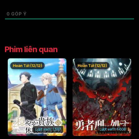
0
GÓP Ý
Phim liên quan
Hoàn Tất (12/12)
Hoàn Tất (12/12)
Lượt xem:
1.597
Lượt xem:
1.608