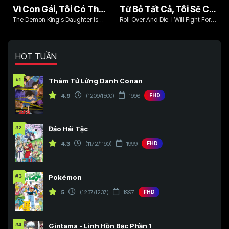
Vì Con Gái, Tôi Có Thể Đánh Bại Cả Ma Vương
Từ Bỏ Tất Cả, Tôi Sẽ Chiến Đấu Cho Một Cuộc Sống Bình Thường Với Tình Yêu Của Đời Mình Và Chiếc Thanh Kiếm Bị Nguyền Rủa!
The Demon King's Daughter Is
Roll Over And Die: I Will Fight For
Too Kind!!
An Ordinary Life With My Love And
Cursed Sword!
HOT TUẦN
#1
Thám Tử Lừng Danh Conan
4.9
(1209/1500)
1996
FHD
#2
Đảo Hải Tặc
4.3
(1172/1190)
1999
FHD
#3
Pokémon
5
(1237/1237)
1997
FHD
#4
Gintama - Linh Hồn Bạc Phần 1