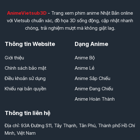
Tập 256
Tập 257
Tập 258
Tập 241
Tập 242
Tập 243
AnimeVietsub3D
- Trang xem phim anime Nhật Bản online
Tập 259
Tập 260
Tập 261
với Vietsub chuẩn xác, đồ họa 3D sống động, cập nhật nhanh
Tập 244
Tập 245
Tập 246
chóng, trải nghiệm mượt mà không giật lag.
Tập 262
Tập 263
Tập 264
Tập 247
Tập 248
Tập 249
Thông tin Website
Dạng Anime
Tập 265
Tập 266
Tập 267
Tập 250
Tập 251
Tập 252
Giới thiệu
Anime Bộ
Tập 268
Tập 269
Tập 270
Tập 253
Tập 254
Tập 255
Chính sách bảo mật
Anime Lẻ
Tập 271
Tập 272
Tập 273
Tập 256
Tập 257
Tập 258
Điều khoản sử dụng
Anime Sắp Chiếu
Tập 274
Tập 275
Tập 276
Tập 259
Tập 260
Tập 261
Khiếu nại bản quyền
Anime Đang Chiếu
Tập 277
Tập 278
Tập 279
Tập 262
Tập 263
Tập 264
Anime Hoàn Thành
Tập 280
Tập 281
Tập 282
Tập 265
Tập 266
Tập 267
Thông tin liên hệ
Tập 283
Tập 284
Tập 285
Tập 268
Tập 269
Tập 270
Địa chỉ: 93A Đường S11, Tây Thạnh, Tân Phú, Thành phố Hồ Chí
Tập 286
Tập 287
Tập 288
Minh, Việt Nam
Tập 271
Tập 272
Tập 273