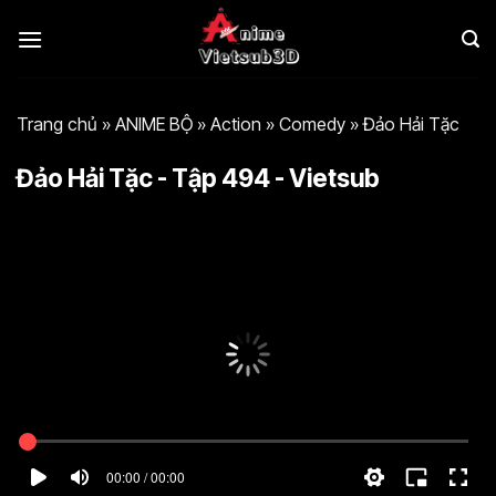
Bỏ
qua
nội
dung
Trang chủ
»
ANIME BỘ
»
Action
»
Comedy
»
Đảo Hải Tặc
Đảo Hải Tặc - Tập 494 - Vietsub
00:00 / 00:00