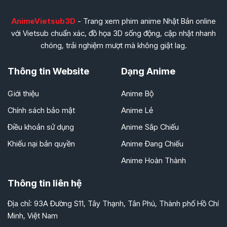
Tập 256
Tập 257
Tập 258
Tập 241
Tập 242
Tập 243
AnimeVietsub3D
- Trang xem phim anime Nhật Bản online
Tập 259
Tập 260
Tập 261
với Vietsub chuẩn xác, đồ họa 3D sống động, cập nhật nhanh
Tập 244
Tập 245
Tập 246
chóng, trải nghiệm mượt mà không giật lag.
Tập 262
Tập 263
Tập 264
Tập 247
Tập 248
Tập 249
Thông tin Website
Dạng Anime
Tập 265
Tập 266
Tập 267
Tập 250
Tập 251
Tập 252
Giới thiệu
Anime Bộ
Tập 268
Tập 269
Tập 270
Tập 253
Tập 254
Tập 255
Chính sách bảo mật
Anime Lẻ
Tập 271
Tập 272
Tập 273
Tập 256
Tập 257
Tập 258
Điều khoản sử dụng
Anime Sắp Chiếu
Tập 274
Tập 275
Tập 276
Tập 259
Tập 260
Tập 261
Khiếu nại bản quyền
Anime Đang Chiếu
Tập 277
Tập 278
Tập 279
Tập 262
Tập 263
Tập 264
Anime Hoàn Thành
Tập 280
Tập 281
Tập 282
Tập 265
Tập 266
Tập 267
Thông tin liên hệ
Tập 283
Tập 284
Tập 285
Tập 268
Tập 269
Tập 270
Địa chỉ: 93A Đường S11, Tây Thạnh, Tân Phú, Thành phố Hồ Chí
Tập 286
Tập 287
Tập 288
Minh, Việt Nam
Tập 271
Tập 272
Tập 273