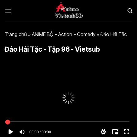
Bỏ
qua
nội
dung
Trang chủ
»
ANIME BỘ
»
Action
»
Comedy
»
Đảo Hải Tặc
Đảo Hải Tặc - Tập 96 - Vietsub
00:00 / 00:00