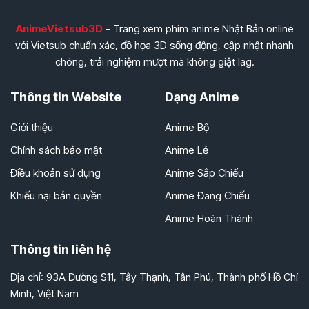
Tập 256
Tập 257
Tập 258
Tập 241
Tập 242
Tập 243
AnimeVietsub3D
- Trang xem phim anime Nhật Bản online
Tập 259
Tập 260
Tập 261
với Vietsub chuẩn xác, đồ họa 3D sống động, cập nhật nhanh
Tập 244
Tập 245
Tập 246
chóng, trải nghiệm mượt mà không giật lag.
Tập 262
Tập 263
Tập 264
Tập 247
Tập 248
Tập 249
Thông tin Website
Dạng Anime
Tập 265
Tập 266
Tập 267
Tập 250
Tập 251
Tập 252
Giới thiệu
Anime Bộ
Tập 268
Tập 269
Tập 270
Tập 253
Tập 254
Tập 255
Chính sách bảo mật
Anime Lẻ
Tập 271
Tập 272
Tập 273
Tập 256
Tập 257
Tập 258
Điều khoản sử dụng
Anime Sắp Chiếu
Tập 274
Tập 275
Tập 276
Tập 259
Tập 260
Tập 261
Khiếu nại bản quyền
Anime Đang Chiếu
Tập 277
Tập 278
Tập 279
Tập 262
Tập 263
Tập 264
Anime Hoàn Thành
Tập 280
Tập 281
Tập 282
Tập 265
Tập 266
Tập 267
Thông tin liên hệ
Tập 283
Tập 284
Tập 285
Tập 268
Tập 269
Tập 270
Địa chỉ: 93A Đường S11, Tây Thạnh, Tân Phú, Thành phố Hồ Chí
Tập 286
Tập 287
Tập 288
Minh, Việt Nam
Tập 271
Tập 272
Tập 273