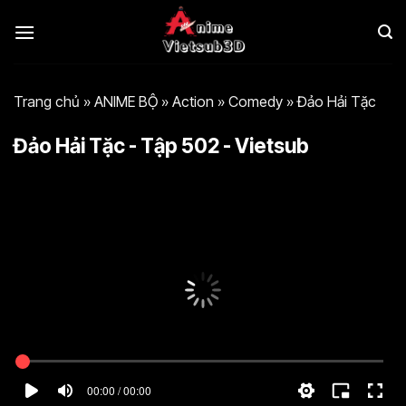
Bỏ
qua
nội
dung
Trang chủ
»
ANIME BỘ
»
Action
»
Comedy
»
Đảo Hải Tặc
Đảo Hải Tặc - Tập 502 - Vietsub
00:00 / 00:00