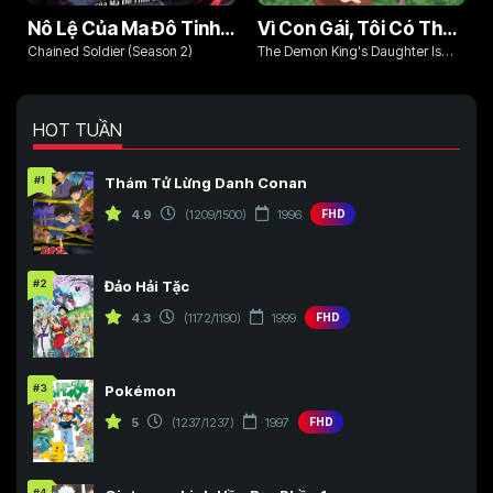
Nô Lệ Của Ma Đô Tinh Binh (Phần 2)
Vì Con Gái, Tôi Có Thể Đánh Bại Cả Ma Vương
Chained Soldier (Season 2)
The Demon King's Daughter Is
Too Kind!!
HOT TUẦN
#1
Thám Tử Lừng Danh Conan
4.9
(1209/1500)
1996
FHD
#2
Đảo Hải Tặc
4.3
(1172/1190)
1999
FHD
#3
Pokémon
5
(1237/1237)
1997
FHD
#4