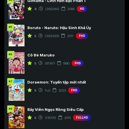
Gintama - Linh Hồn Bạc Phần 1
4
(265/265)
2006
HD
#5
Boruto - Naruto: Hậu Sinh Khả Úy
5
(293/293)
2017
FHD
#6
Cô Bé Maruko
5
(97/97)
1990
FHD
#7
Doraemon: Tuyển tập mới nhất
5
Full
2025
FHD
#8
Bảy Viên Ngọc Rồng Siêu Cấp
5
(131/131)
2015
FULLHD