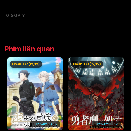
0
GÓP Ý
Phim liên quan
Hoàn Tất (12/12)
Hoàn Tất (12/12)
Lượt xem:
1.609
Lượt xem:
1.634