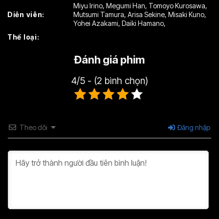
Miyu Irino
,
Megumi Han
,
Tomoyo Kurosawa
,
Diễn viên:
Mutsumi Tamura
,
Arisa Sekine
,
Misaki Kuno
,
Tập 22
Tập 23
Tập 24
Yohei Azakami
,
Daiki Hamano
,
Thể loại:
Tập 25
Tập 26
Tập 27
Đánh giá phim
Tập 28
Tập 29
Tập 30
Tập 31
Tập 32
Tập 33
4/5 - (2 bình chọn)
Tập 34
Tập 35
Tập 36
Tập 37
Tập 38
Tập 39
Theo dõi
Đăng nhập
Tập 40