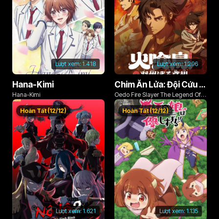
Lượt xem:
1.418
Lượt xem:
1.296
Hana-Kimi
Chim Ăn Lửa: Đội Cứu Hỏa Rách Rưới Vùng Ushu
Hana-Kimi
Oedo Fire Slayer The Legend Of
Phoenix
Hoàn Tất (12/12)
Hoàn Tất (12/12)
Lượt xem:
1.621
Lượt xem:
1.135