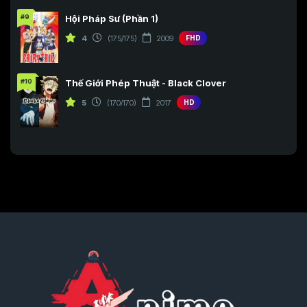
#9
Hội Pháp Sư (Phần 1)
4
(175/175)
2009
FHD
#10
Thế Giới Phép Thuật - Black Clover
5
(170/170)
2017
HD