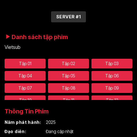
SERVER #1
Danh sách tập phim
Vietsub
Tập 01
Tập 02
Tập 03
Tập 04
Tập 05
Tập 06
Tập 07
Tập 08
Tập 09
Tập 10
Tập 11
Tập 12
Thông Tin Phim
Tập 13
Tập 14
Tập 15
Năm phát hành:
2025
Tập 16
Tập 17
Tập 18
Đạo diễn:
Đang cập nhật
Tập 19
Tập 20
Tập 21