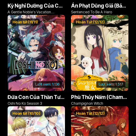
Kỳ Nghỉ Dưỡng Của Chàng Quý Tộc Ôn Hòa (Odayaka Kizoku no Kyuuka no Susume)
Án Phạt Dũng Giả (Bản Án Anh Hùng)
A Gentle Noble's Vacation
Sentenced To Be A Hero
Recommendation
Hoàn tất (11/11)
Hoàn Tất (12/12)
Lượt xem:
1.136
Lượt xem:
1.517
Đứa Con Của Thần Tượng (Phần 3)
Phù Thủy Nấm (Champignon no Majo)
Oshi No Ko Season 3
Champignon Witch
Hoàn tất (10/10)
Hoàn Tất (12/12)