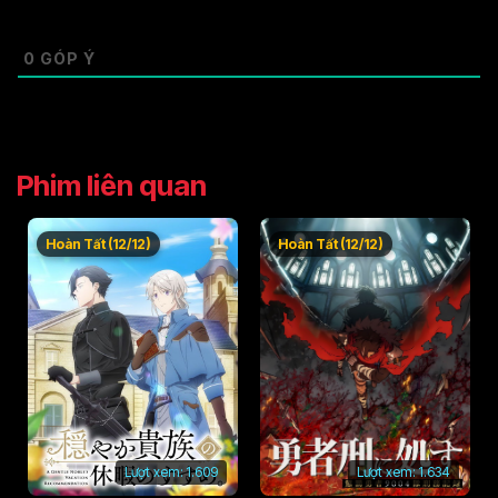
0
GÓP Ý
Phim liên quan
Hoàn Tất (12/12)
Hoàn Tất (12/12)
Lượt xem:
1.609
Lượt xem:
1.634