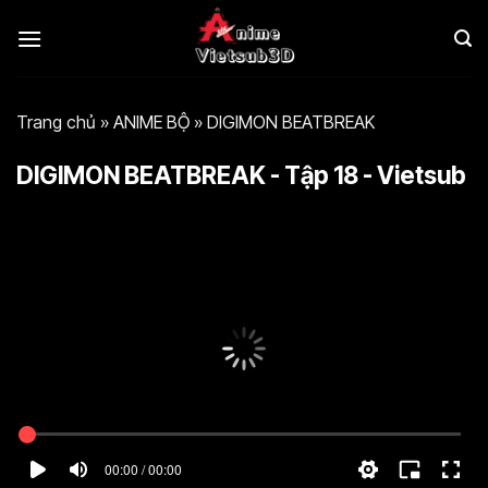
Bỏ
qua
nội
dung
Trang chủ
»
ANIME BỘ
»
DIGIMON BEATBREAK
DIGIMON BEATBREAK - Tập 18 - Vietsub
00:00 / 00:00