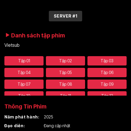
SERVER #1
Danh sách tập phim
Vietsub
Tập 01
Tập 02
Tập 03
Tập 04
Tập 05
Tập 06
Tập 07
Tập 08
Tập 09
Tập 10
Tập 11
Tập 12
Thông Tin Phim
Tập 13
Tập 14
Tập 15
Năm phát hành:
2025
Tập 16
Tập 17
Tập 18
Đạo diễn:
Đang cập nhật
Tập 19
Tập 20
Tập 21