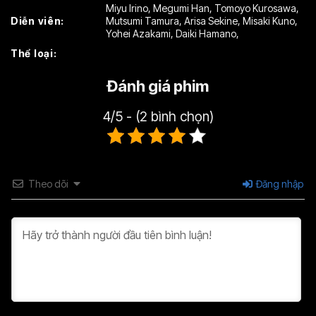
Miyu Irino
,
Megumi Han
,
Tomoyo Kurosawa
,
Diễn viên:
Mutsumi Tamura
,
Arisa Sekine
,
Misaki Kuno
,
Tập 22
Tập 23
Tập 24
Yohei Azakami
,
Daiki Hamano
,
Thể loại:
Tập 25
Tập 26
Tập 27
Đánh giá phim
Tập 28
Tập 29
Tập 30
Tập 31
Tập 32
Tập 33
4/5 - (2 bình chọn)
Tập 34
Tập 35
Tập 36
Tập 37
Tập 38
Tập 39
Theo dõi
Đăng nhập
Tập 40