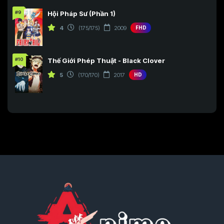
#9
Hội Pháp Sư (Phần 1)
4
(175/175)
2009
FHD
#10
Thế Giới Phép Thuật - Black Clover
5
(170/170)
2017
HD