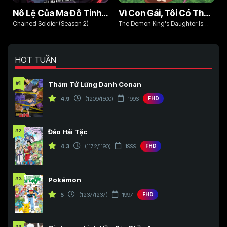
Nô Lệ Của Ma Đô Tinh Binh (Phần 2)
Vì Con Gái, Tôi Có Thể Đánh Bại Cả Ma Vương
Chained Soldier (Season 2)
The Demon King's Daughter Is
Too Kind!!
HOT TUẦN
#1
Thám Tử Lừng Danh Conan
4.9
(1209/1500)
1996
FHD
#2
Đảo Hải Tặc
4.3
(1172/1190)
1999
FHD
#3
Pokémon
5
(1237/1237)
1997
FHD
#4