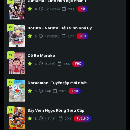
Gintama - Linh Hồn Bạc Phần 1
4
(265/265)
2006
HD
#5
Boruto - Naruto: Hậu Sinh Khả Úy
5
(293/293)
2017
FHD
#6
Cô Bé Maruko
5
(97/97)
1990
FHD
#7
Doraemon: Tuyển tập mới nhất
5
Full
2025
FHD
#8
Bảy Viên Ngọc Rồng Siêu Cấp
5
(131/131)
2015
FULLHD