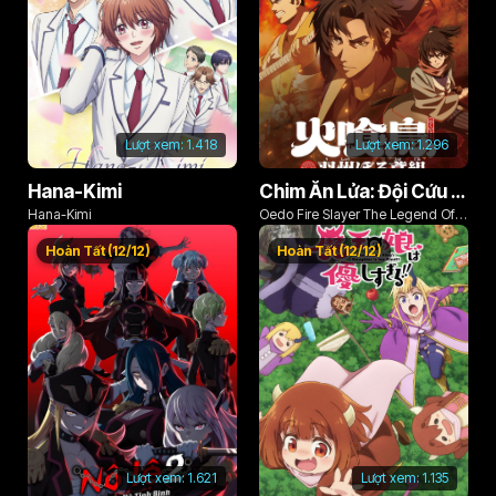
Lượt xem:
1.418
Lượt xem:
1.296
Hana-Kimi
Chim Ăn Lửa: Đội Cứu Hỏa Rách Rưới Vùng Ushu
Hana-Kimi
Oedo Fire Slayer The Legend Of
Phoenix
Hoàn Tất (12/12)
Hoàn Tất (12/12)
Lượt xem:
1.621
Lượt xem:
1.135