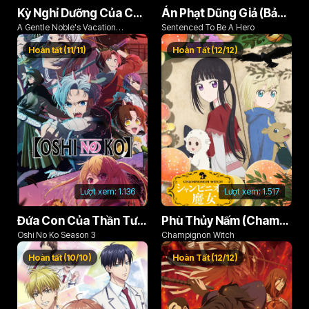
Kỳ Nghỉ Dưỡng Của Chàng Quý Tộc Ôn Hòa (Odayaka Kizoku no Kyuuka no Susume)
Án Phạt Dũng Giả (Bản Án Anh Hùng)
A Gentle Noble's Vacation
Sentenced To Be A Hero
Recommendation
Hoàn tất (11/11)
Hoàn Tất (12/12)
Lượt xem:
1.136
Lượt xem:
1.517
Đứa Con Của Thần Tượng (Phần 3)
Phù Thủy Nấm (Champignon no Majo)
Oshi No Ko Season 3
Champignon Witch
Hoàn tất (10/10)
Hoàn Tất (12/12)