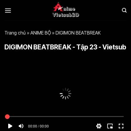
Bỏ
qua
nội
dung
Trang chủ
»
ANIME BỘ
»
DIGIMON BEATBREAK
DIGIMON BEATBREAK - Tập 23 - Vietsub
00:00 / 00:00