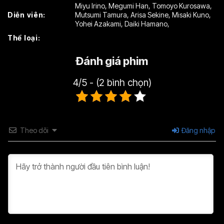
Miyu Irino
,
Megumi Han
,
Tomoyo Kurosawa
,
Diễn viên:
Mutsumi Tamura
,
Arisa Sekine
,
Misaki Kuno
,
Tập 22
Tập 23
Tập 24
Yohei Azakami
,
Daiki Hamano
,
Thể loại:
Tập 25
Tập 26
Tập 27
Đánh giá phim
Tập 28
Tập 29
Tập 30
Tập 31
Tập 32
Tập 33
4/5 - (2 bình chọn)
Tập 34
Tập 35
Tập 36
Tập 37
Tập 38
Tập 39
Theo dõi
Đăng nhập
Tập 40