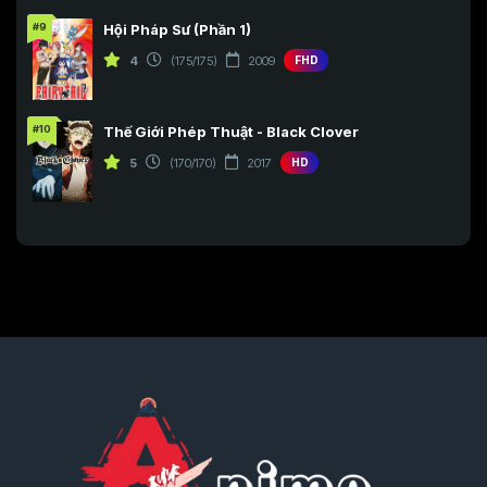
#9
Hội Pháp Sư (Phần 1)
4
(175/175)
2009
FHD
#10
Thế Giới Phép Thuật - Black Clover
5
(170/170)
2017
HD