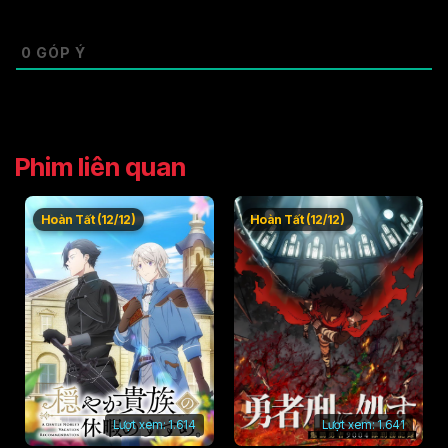
0
GÓP Ý
Phim liên quan
Hoàn Tất (12/12)
Hoàn Tất (12/12)
Lượt xem:
1.614
Lượt xem:
1.641