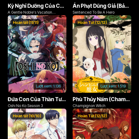
Kỳ Nghỉ Dưỡng Của Chàng Quý Tộc Ôn Hòa (Odayaka Kizoku no Kyuuka no Susume)
Án Phạt Dũng Giả (Bản Án Anh Hùng)
A Gentle Noble's Vacation
Sentenced To Be A Hero
Recommendation
Hoàn tất (11/11)
Hoàn Tất (12/12)
Lượt xem:
1.136
Lượt xem:
1.519
Đứa Con Của Thần Tượng (Phần 3)
Phù Thủy Nấm (Champignon no Majo)
Oshi No Ko Season 3
Champignon Witch
Hoàn tất (10/10)
Hoàn Tất (12/12)