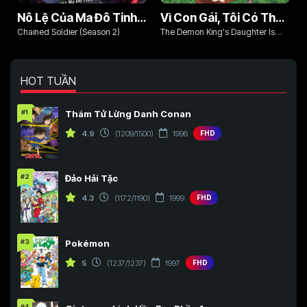
Nô Lệ Của Ma Đô Tinh Binh (Phần 2)
Vì Con Gái, Tôi Có Thể Đánh Bại Cả Ma Vương
Chained Soldier (Season 2)
The Demon King's Daughter Is
Too Kind!!
HOT TUẦN
#1
Thám Tử Lừng Danh Conan
4.9
(1209/1500)
1996
FHD
#2
Đảo Hải Tặc
4.3
(1172/1190)
1999
FHD
#3
Pokémon
5
(1237/1237)
1997
FHD
#4