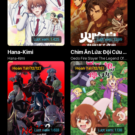
Lượt xem:
1.425
Lượt xem:
1.299
Hana-Kimi
Chim Ăn Lửa: Đội Cứu Hỏa Rách Rưới Vùng Ushu
Hana-Kimi
Oedo Fire Slayer The Legend Of
Phoenix
Hoàn Tất (12/12)
Hoàn Tất (12/12)
Lượt xem:
1.633
Lượt xem:
1.138