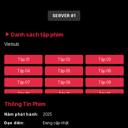
SERVER #1
Danh sách tập phim
Vietsub
Tập 01
Tập 02
Tập 03
Tập 04
Tập 05
Tập 06
Tập 07
Tập 08
Tập 09
Tập 10
Tập 11
Tập 12
Thông Tin Phim
Tập 13
Tập 14
Tập 15
Năm phát hành:
2025
Tập 16
Tập 17
Tập 18
Đạo diễn:
Đang cập nhật
Tập 19
Tập 20
Tập 21