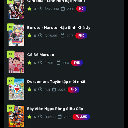
Gintama - Linh Hồn Bạc Phần 1
4
(265/265)
2006
HD
#5
Boruto - Naruto: Hậu Sinh Khả Úy
5
(293/293)
2017
FHD
#6
Cô Bé Maruko
5
(97/97)
1990
FHD
#7
Doraemon: Tuyển tập mới nhất
5
Full
2025
FHD
#8
Bảy Viên Ngọc Rồng Siêu Cấp
5
(131/131)
2015
FULLHD