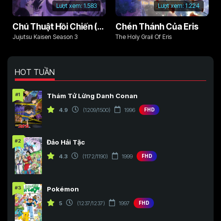
Lượt xem:
1.583
Lượt xem:
1.224
Chú Thuật Hồi Chiến (Phần 3)
Chén Thánh Của Eris
Jujutsu Kaisen Season 3
The Holy Grail Of Eris
HOT TUẦN
#1
Thám Tử Lừng Danh Conan
4.9
(1209/1500)
1996
FHD
#2
Đảo Hải Tặc
4.3
(1172/1190)
1999
FHD
#3
Pokémon
5
(1237/1237)
1997
FHD