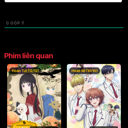
0
GÓP Ý
Phim liên quan
Hoàn Tất (12/12)
Hoàn tất (10/10)