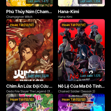
Lượt xem:
1.472
Lượt xem:
1.334
Phù Thủy Nấm (Champignon no Majo)
Hana-Kimi
Champignon Witch
Hana-Kimi
Hoàn Tất (12/12)
Hoàn Tất (12/12)
Lượt xem:
1.238
Lượt xem:
1.575
Chim Ăn Lửa: Đội Cứu Hỏa Rách Rưới Vùng Ushu
Nô Lệ Của Ma Đô Tinh Binh (Phần 2)
Oedo Fire Slayer The Legend Of
Chained Soldier (Season 2)
Phoenix
Hoàn Tất (12/12)
Hoàn Tất (12/12)