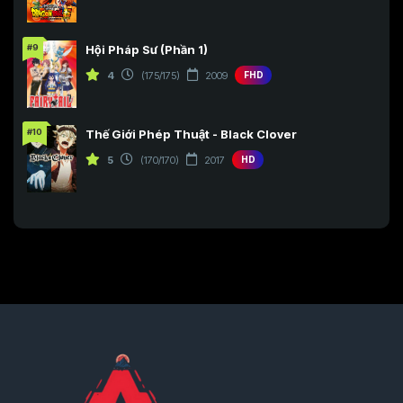
#9
Hội Pháp Sư (Phần 1)
4
(175/175)
2009
FHD
#10
Thế Giới Phép Thuật - Black Clover
5
(170/170)
2017
HD