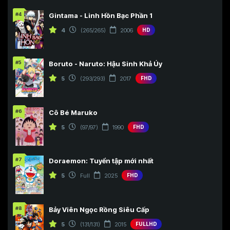
#4
Gintama - Linh Hồn Bạc Phần 1
4
(265/265)
2006
HD
#5
Boruto - Naruto: Hậu Sinh Khả Úy
5
(293/293)
2017
FHD
#6
Cô Bé Maruko
5
(97/97)
1990
FHD
#7
Doraemon: Tuyển tập mới nhất
5
Full
2025
FHD
#8
Bảy Viên Ngọc Rồng Siêu Cấp
5
(131/131)
2015
FULLHD