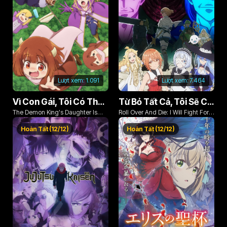
Lượt xem:
1.091
Lượt xem:
7.464
Vì Con Gái, Tôi Có Thể Đánh Bại Cả Ma Vương
Từ Bỏ Tất Cả, Tôi Sẽ Chiến Đấu Cho Một Cuộc Sống Bình Thường Với Tình Yêu Của Đời Mình Và Chiếc Thanh Kiếm Bị Nguyền Rủa!
The Demon King's Daughter Is
Roll Over And Die: I Will Fight For
Too Kind!!
An Ordinary Life With My Love And
Hoàn Tất (12/12)
Hoàn Tất (12/12)
Cursed Sword!