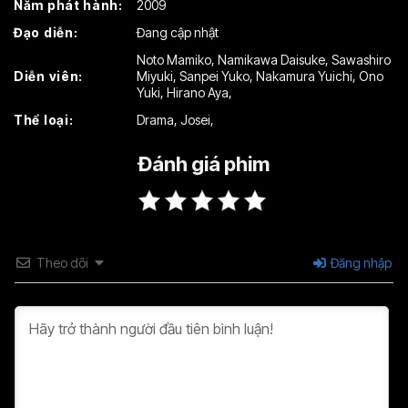
Năm phát hành:
2009
Tập 16
Tập 17
Tập 18
Đạo diễn:
Đang cập nhật
Tập 19
Tập 20
Tập 21
Noto Mamiko
,
Namikawa Daisuke
,
Sawashiro
Diễn viên:
Miyuki
,
Sanpei Yuko
,
Nakamura Yuichi
,
Ono
Tập 22
Tập 23
Tập 24
Yuki
,
Hirano Aya
,
Thể loại:
Drama
,
Josei
,
Tập 25
Đánh giá phim
Theo dõi
Đăng nhập