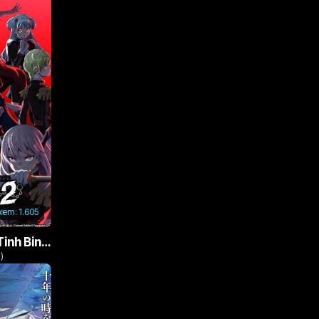
 xem:
1.605
Nô Lệ Của Ma Đô Tinh Binh (Phần 2)
)