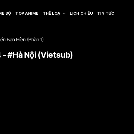
ME BỘ
TOP ANIME
THỂ LOẠI
LỊCH CHIẾU
TIN TỨC
ến Bạn Hiền (Phần 1)
 - #Hà Nội (Vietsub)