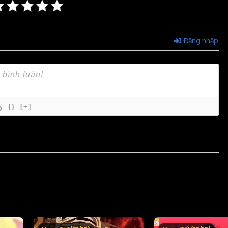
Đăng nhập
{}
[+]