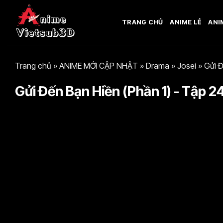
Bỏ
qua
TRANG CHỦ
ANIME LẺ
ANI
nội
dung
Trang chủ
»
ANIME MỚI CẬP NHẬT
»
Drama
»
Josei
»
Gửi Đ
Gửi Đến Bạn Hiền (Phần 1) - Tập 24