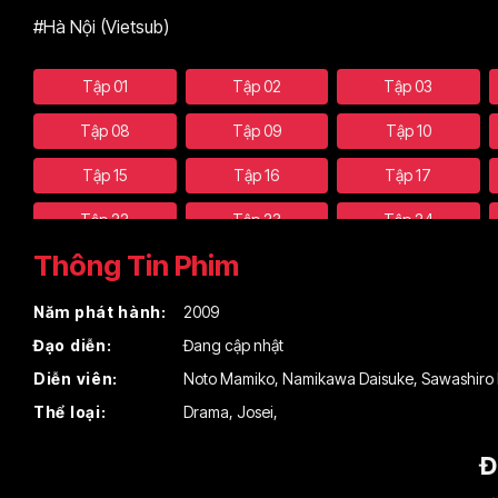
#Hà Nội (Vietsub)
Tập 01
Tập 02
Tập 03
Tập 08
Tập 09
Tập 10
Tập 15
Tập 16
Tập 17
Tập 22
Tập 23
Tập 24
Thông Tin Phim
Năm phát hành:
2009
Đạo diễn:
Đang cập nhật
Diễn viên:
Noto Mamiko
,
Namikawa Daisuke
,
Sawashiro 
Thể loại:
Drama
,
Josei
,
Đ