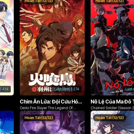
Hoàn Tất (12/12)
Hoàn Tất (12/12)
1.414
Lượt xem:
1.274
Lượt
Chim Ăn Lửa: Đội Cứu Hỏa Rách Rưới Vùng Ushu
Oedo Fire Slayer The Legend Of
Chained Soldier (Season 2
Phoenix
Hoàn Tất (12/12)
Hoàn Tất (12/12)