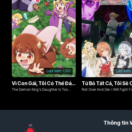
Lượt xem:
1.120
Lượt xem:
Vì Con Gái, Tôi Có Thể Đánh Bại Cả Ma Vương
The Demon King's Daughter Is Too
Roll Over And Die: I Will Fight F
Kind!!
Ordinary Life With My Love An
Sword!
Thông tin 