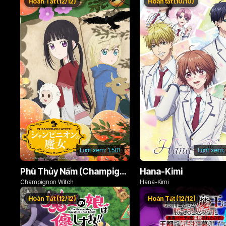
Hoàn Tất (12/12)
Hoàn tất (10/10)
Lượt xem:
1.501
Lượt xem:
Phù Thủy Nấm (Champignon no Majo)
Hana-Kimi
Champignon Witch
Hana-Kimi
Hoàn Tất (12/12)
Hoàn Tất (12/12)