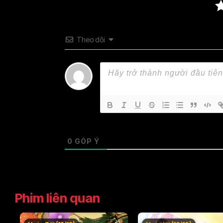
Theo dõi
0
GÓP Ý
Phim liên quan