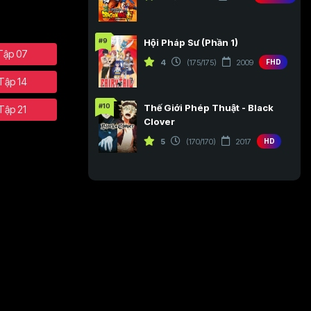
#9
Hội Pháp Sư (Phần 1)
Tập 07
4
(175/175)
2009
FHD
Tập 14
#10
Thế Giới Phép Thuật - Black
Tập 21
Clover
5
(170/170)
2017
HD