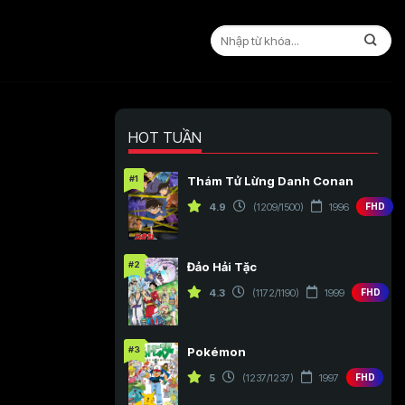
HOT TUẦN
#1
Thám Tử Lừng Danh Conan
4.9
(1209/1500)
1996
FHD
#2
Đảo Hải Tặc
4.3
(1172/1190)
1999
FHD
#3
Pokémon
5
(1237/1237)
1997
FHD