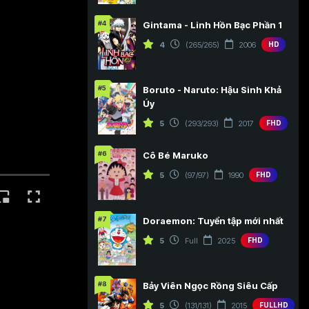
#4
Gintama - Linh Hồn Bạc Phần 1
4
(265/265)
2006
HD
#5
Boruto - Naruto: Hậu Sinh Khả
Úy
5
(293/293)
2017
FHD
#6
Cô Bé Maruko
5
(97/97)
1990
FHD
#7
Doraemon: Tuyển tập mới nhất
5
Full
2025
FHD
#8
Bảy Viên Ngọc Rồng Siêu Cấp
5
(131/131)
2015
FULLHD