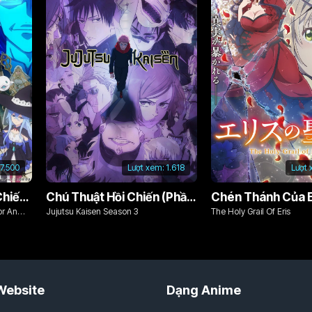
7.500
Lượt xem:
1.618
Lượt 
Từ Bỏ Tất Cả, Tôi Sẽ Chiến Đấu Cho Một Cuộc Sống Bình Thường Với Tình Yêu Của Đời Mình Và Chiếc Thanh Kiếm Bị Nguyền Rủa!
Chú Thuật Hồi Chiến (Phần 3)
Chén Thánh Của E
or An
Jujutsu Kaisen Season 3
The Holy Grail Of Eris
d Cursed
Website
Dạng Anime