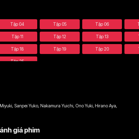
Tập 04
Tập 05
Tập 06
Tập 11
Tập 12
Tập 13
Tập 18
Tập 19
Tập 20
Tập 25
Miyuki
,
Sanpei Yuko
,
Nakamura Yuichi
,
Ono Yuki
,
Hirano Aya
,
ánh giá phim