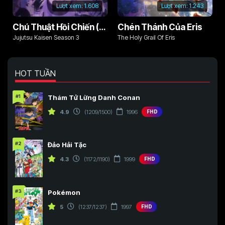
Lượt xem:
1.608
Lượt xem:
1.243
Chú Thuật Hồi Chiến (Phần 3)
Chén Thánh Của Eris
Jujutsu Kaisen Season 3
The Holy Grail Of Eris
HOT TUẦN
#1
Thám Tử Lừng Danh Conan
4.9
(1209/1500)
1996
FHD
#2
Đảo Hải Tặc
4.3
(1172/1190)
1999
FHD
#3
Pokémon
5
(1237/1237)
1997
FHD