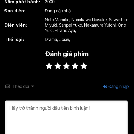
Năm phát hành:
2009
Tập 16
Tập 17
Tập 18
Đạo diễn:
Đang cập nhật
Tập 19
Tập 20
Tập 21
Noto Mamiko
,
Namikawa Daisuke
,
Sawashiro
Diễn viên:
Miyuki
,
Sanpei Yuko
,
Nakamura Yuichi
,
Ono
Tập 22
Tập 23
Tập 24
Yuki
,
Hirano Aya
,
Thể loại:
Drama
,
Josei
,
Tập 25
Đánh giá phim
Theo dõi
Đăng nhập