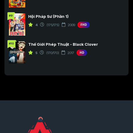
#9
Hội Pháp Sư (Phần 1)
4
(175/175)
2009
FHD
#10
Thế Giới Phép Thuật - Black Clover
5
(170/170)
2017
HD