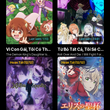
Lượt xem:
1.113
Lượt xem:
7.481
Vì Con Gái, Tôi Có Thể Đánh Bại Cả Ma Vương
Từ Bỏ Tất Cả, Tôi Sẽ Chiến Đấu Cho Một Cuộc Sống Bình Thường Với Tình Yêu Của Đời Mình Và Chiếc Thanh Kiếm Bị Nguyền Rủa!
The Demon King's Daughter Is
Roll Over And Die: I Will Fight For
Too Kind!!
An Ordinary Life With My Love And
Hoàn Tất (12/12)
Hoàn Tất (12/12)
Cursed Sword!