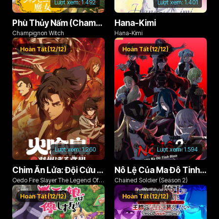
Lượt xem:
1.492
Lượt xem:
1.401
Phù Thủy Nấm (Champignon no Majo)
Hana-Kimi
Champignon Witch
Hana-Kimi
Hoàn Tất (12/12)
Hoàn Tất (12/12)
Lượt xem:
1.260
Lượt xem:
1.594
Chim Ăn Lửa: Đội Cứu Hỏa Rách Rưới Vùng Ushu
Nô Lệ Của Ma Đô Tinh Binh (Phần 2)
Oedo Fire Slayer The Legend Of
Chained Soldier (Season 2)
Phoenix
Hoàn Tất (12/12)
Hoàn Tất (12/12)