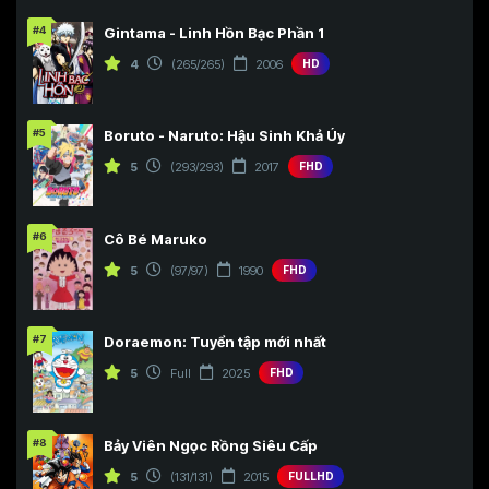
#4
Gintama - Linh Hồn Bạc Phần 1
4
(265/265)
2006
HD
#5
Boruto - Naruto: Hậu Sinh Khả Úy
5
(293/293)
2017
FHD
#6
Cô Bé Maruko
5
(97/97)
1990
FHD
#7
Doraemon: Tuyển tập mới nhất
5
Full
2025
FHD
#8
Bảy Viên Ngọc Rồng Siêu Cấp
5
(131/131)
2015
FULLHD