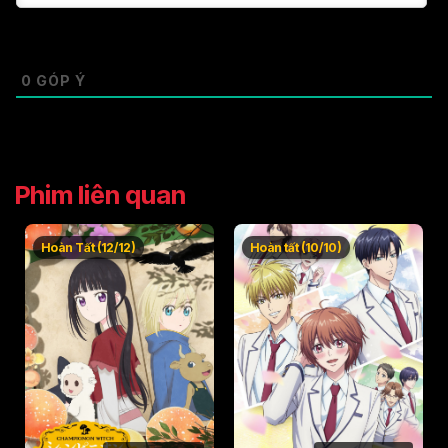
0
GÓP Ý
Phim liên quan
Hoàn Tất (12/12)
Hoàn tất (10/10)