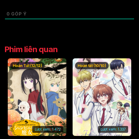
0
GÓP Ý
Phim liên quan
Hoàn Tất (12/12)
Hoàn tất (10/10)
Lượt xem:
1.472
Lượt xem:
1.337