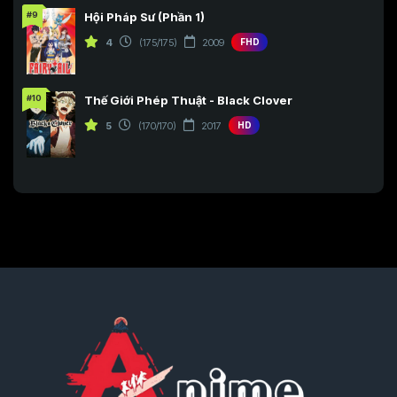
#9
Hội Pháp Sư (Phần 1)
4
(175/175)
2009
FHD
#10
Thế Giới Phép Thuật - Black Clover
5
(170/170)
2017
HD