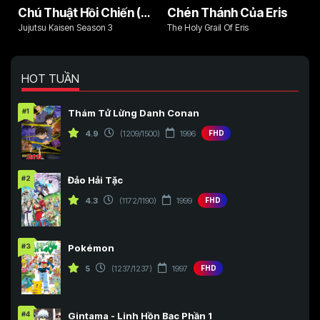
Chú Thuật Hồi Chiến (Phần 3)
Chén Thánh Của Eris
Jujutsu Kaisen Season 3
The Holy Grail Of Eris
HOT TUẦN
#1
Thám Tử Lừng Danh Conan
4.9
(1209/1500)
1996
FHD
#2
Đảo Hải Tặc
4.3
(1172/1190)
1999
FHD
#3
Pokémon
5
(1237/1237)
1997
FHD
#4
Gintama - Linh Hồn Bạc Phần 1