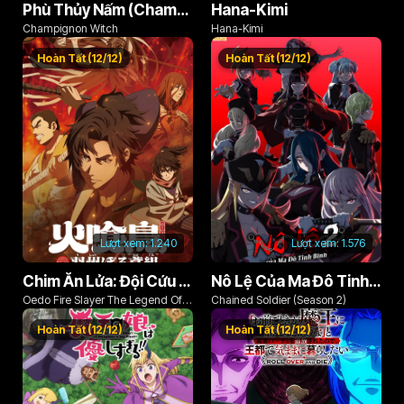
Phù Thủy Nấm (Champignon no Majo)
Hana-Kimi
Champignon Witch
Hana-Kimi
Hoàn Tất (12/12)
Hoàn Tất (12/12)
Lượt xem:
1.240
Lượt xem:
1.576
Chim Ăn Lửa: Đội Cứu Hỏa Rách Rưới Vùng Ushu
Nô Lệ Của Ma Đô Tinh Binh (Phần 2)
Oedo Fire Slayer The Legend Of
Chained Soldier (Season 2)
Phoenix
Hoàn Tất (12/12)
Hoàn Tất (12/12)