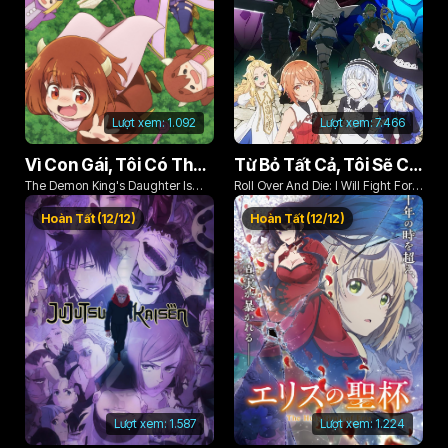
Lượt xem:
1.092
Lượt xem:
7.466
Vì Con Gái, Tôi Có Thể Đánh Bại Cả Ma Vương
Từ Bỏ Tất Cả, Tôi Sẽ Chiến Đấu Cho Một Cuộc Sống Bình Thường Với Tình Yêu Của Đời Mình Và Chiếc Thanh Kiếm Bị Nguyền Rủa!
The Demon King's Daughter Is
Roll Over And Die: I Will Fight For
Too Kind!!
An Ordinary Life With My Love And
Hoàn Tất (12/12)
Hoàn Tất (12/12)
Cursed Sword!
Lượt xem:
1.587
Lượt xem:
1.224