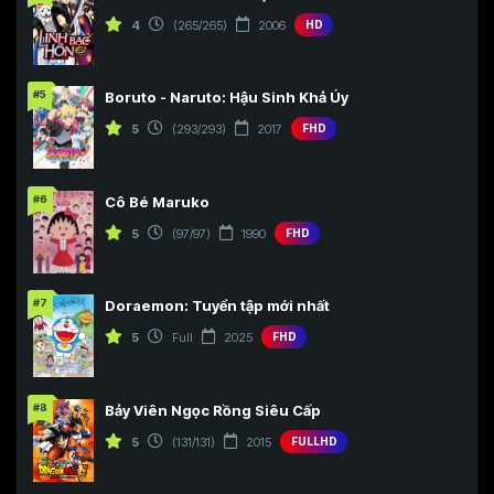
4
(265/265)
2006
HD
#5
Boruto - Naruto: Hậu Sinh Khả Úy
5
(293/293)
2017
FHD
#6
Cô Bé Maruko
5
(97/97)
1990
FHD
#7
Doraemon: Tuyển tập mới nhất
5
Full
2025
FHD
#8
Bảy Viên Ngọc Rồng Siêu Cấp
5
(131/131)
2015
FULLHD