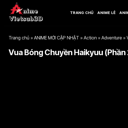
Bỏ
qua
TRANG CHỦ
ANIME LẺ
ANI
nội
dung
Trang chủ
»
ANIME MỚI CẬP NHẬT
»
Action
»
Adventure
»
Vua Bóng Chuyền Haikyuu (Phần 2)