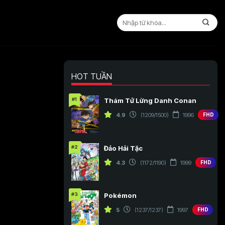
HOT TUẦN
#1
Thám Tử Lừng Danh Conan
4.9
(1209/1500)
1996
FHD
#2
Đảo Hải Tặc
4.3
(1172/1190)
1999
FHD
#3
Pokémon
5
(1237/1237)
1997
FHD