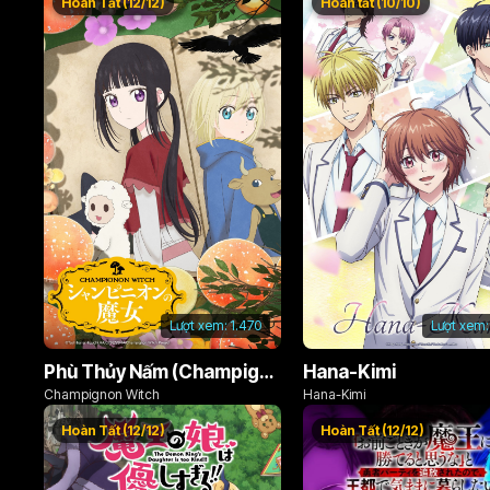
Hoàn Tất (12/12)
Hoàn tất (10/10)
Lượt xem:
1.470
Lượt xem:
Phù Thủy Nấm (Champignon no Majo)
Hana-Kimi
Champignon Witch
Hana-Kimi
Hoàn Tất (12/12)
Hoàn Tất (12/12)