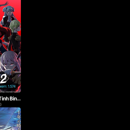
 xem:
1.574
Nô Lệ Của Ma Đô Tinh Binh (Phần 2)
)