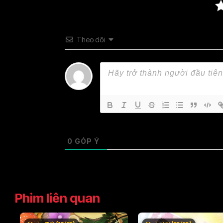
Theo dõi
0
GÓP Ý
Phim liên quan