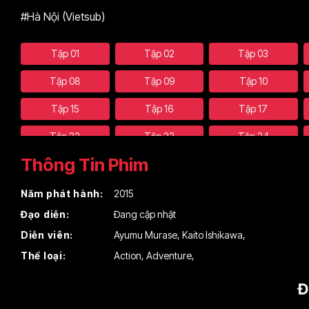
#Hà Nội (Vietsub)
Tập 01
Tập 02
Tập 03
Tập 08
Tập 09
Tập 10
Tập 15
Tập 16
Tập 17
Tập 22
Tập 23
Tập 24
Thông Tin Phim
Năm phát hành:
2015
Đạo diễn:
Đang cập nhật
Diễn viên:
Ayumu Murase
,
Kaito Ishikawa
,
Thể loại:
Action
,
Adventure
,
Đ