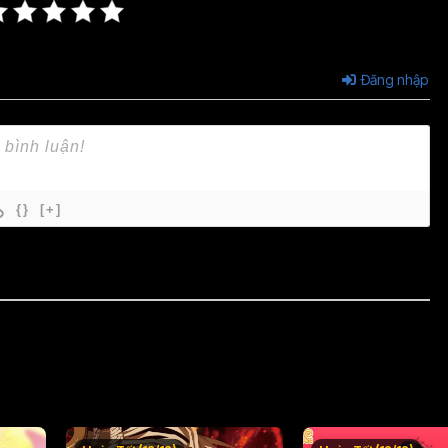
Đăng nhập
{}
[+]