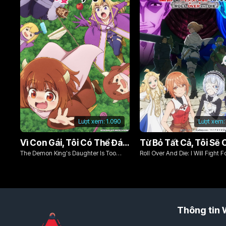
Lượt xem:
1.090
Lượt xem:
Vì Con Gái, Tôi Có Thể Đánh Bại Cả Ma Vương
The Demon King's Daughter Is Too
Roll Over And Die: I Will Fight F
Kind!!
Ordinary Life With My Love An
Sword!
Thông tin 