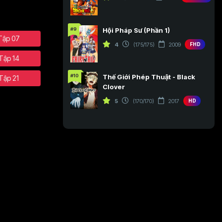
#9
Hội Pháp Sư (Phần 1)
Tập 07
4
(175/175)
2009
FHD
Tập 14
#10
Thế Giới Phép Thuật - Black
Tập 21
Clover
5
(170/170)
2017
HD