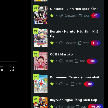
#4
Gintama - Linh Hồn Bạc Phần 1
4
(265/265)
2006
HD
#5
Boruto - Naruto: Hậu Sinh Khả
Úy
5
(293/293)
2017
FHD
#6
Cô Bé Maruko
5
(97/97)
1990
FHD
#7
Doraemon: Tuyển tập mới nhất
5
Full
2025
FHD
#8
Bảy Viên Ngọc Rồng Siêu Cấp
5
(131/131)
2015
FULLHD