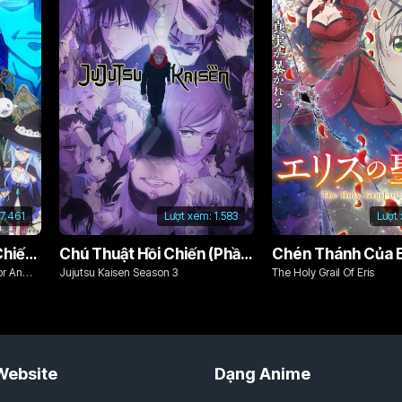
7.461
Lượt xem:
1.583
Lượt
Từ Bỏ Tất Cả, Tôi Sẽ Chiến Đấu Cho Một Cuộc Sống Bình Thường Với Tình Yêu Của Đời Mình Và Chiếc Thanh Kiếm Bị Nguyền Rủa!
Chú Thuật Hồi Chiến (Phần 3)
Chén Thánh Của E
or An
Jujutsu Kaisen Season 3
The Holy Grail Of Eris
d Cursed
Website
Dạng Anime