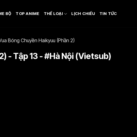
ME BỘ
TOP ANIME
THỂ LOẠI
LỊCH CHIẾU
TIN TỨC
Vua Bóng Chuyền Haikyuu (Phần 2)
 - Tập 13 - #Hà Nội (Vietsub)