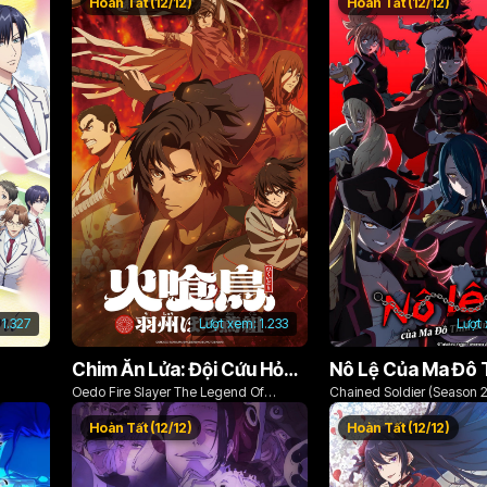
Hoàn Tất (12/12)
Hoàn Tất (12/12)
1.327
Lượt xem:
1.233
Lượt
Chim Ăn Lửa: Đội Cứu Hỏa Rách Rưới Vùng Ushu
Oedo Fire Slayer The Legend Of
Chained Soldier (Season 2
Phoenix
Hoàn Tất (12/12)
Hoàn Tất (12/12)