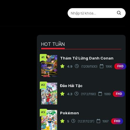
HOT TUẦN
#1
Thám Tử Lừng Danh Conan
4.9
(1209/1500)
1996
FHD
#2
Đảo Hải Tặc
4.3
(1172/1190)
1999
FHD
#3
Pokémon
5
(1237/1237)
1997
FHD