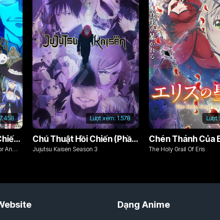
7.458
Lượt xem:
1.578
Lượt
Từ Bỏ Tất Cả, Tôi Sẽ Chiến Đấu Cho Một Cuộc Sống Bình Thường Với Tình Yêu Của Đời Mình Và Chiếc Thanh Kiếm Bị Nguyền Rủa!
Chú Thuật Hồi Chiến (Phần 3)
Chén Thánh Của E
or An
Jujutsu Kaisen Season 3
The Holy Grail Of Eris
d Cursed
Website
Dạng Anime