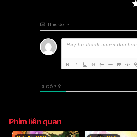
Theo dõi
0
GÓP Ý
Phim liên quan