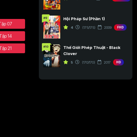
#9
Hội Pháp Sư (Phần 1)
Tập 07
4
(175/175)
2009
FHD
Tập 14
#10
Thế Giới Phép Thuật - Black
Tập 21
Clover
5
(170/170)
2017
HD