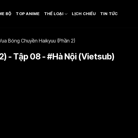
ME BỘ
TOP ANIME
THỂ LOẠI
LỊCH CHIẾU
TIN TỨC
Vua Bóng Chuyền Haikyuu (Phần 2)
 - Tập 08 - #Hà Nội (Vietsub)