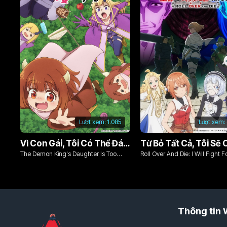
Lượt xem:
1.085
Lượt xem:
Vì Con Gái, Tôi Có Thể Đánh Bại Cả Ma Vương
The Demon King's Daughter Is Too
Roll Over And Die: I Will Fight F
Kind!!
Ordinary Life With My Love An
Sword!
Thông tin 