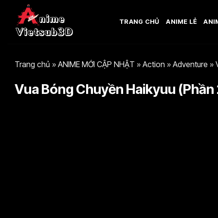
Bỏ
qua
TRANG CHỦ
ANIME LẺ
ANI
nội
dung
Trang chủ
»
ANIME MỚI CẬP NHẬT
»
Action
»
Adventure
»
Vua Bóng Chuyền Haikyuu (Phần 2)