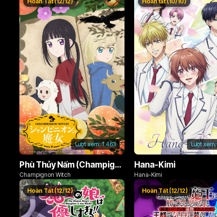
Hoàn Tất (12/12)
Hoàn tất (10/10)
Lượt xem:
1.463
Lượt xem:
Phù Thủy Nấm (Champignon no Majo)
Hana-Kimi
Champignon Witch
Hana-Kimi
Hoàn Tất (12/12)
Hoàn Tất (12/12)