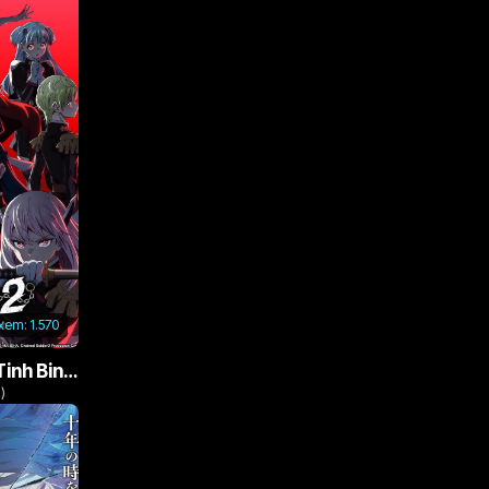
 xem:
1.570
Nô Lệ Của Ma Đô Tinh Binh (Phần 2)
)