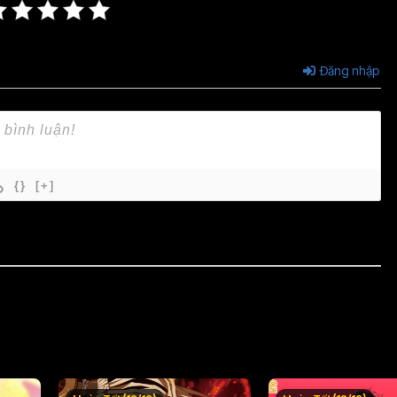
Đăng nhập
{}
[+]