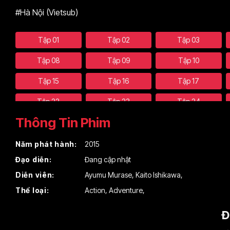
#Hà Nội (Vietsub)
Tập 01
Tập 02
Tập 03
Tập 08
Tập 09
Tập 10
Tập 15
Tập 16
Tập 17
Tập 22
Tập 23
Tập 24
Thông Tin Phim
Năm phát hành:
2015
Đạo diễn:
Đang cập nhật
Diễn viên:
Ayumu Murase
,
Kaito Ishikawa
,
Thể loại:
Action
,
Adventure
,
Đ