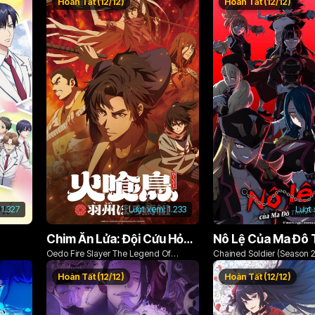
Hoàn Tất (12/12)
Hoàn Tất (12/12)
1.327
Lượt xem:
1.233
Lượt
Chim Ăn Lửa: Đội Cứu Hỏa Rách Rưới Vùng Ushu
Oedo Fire Slayer The Legend Of
Chained Soldier (Season 2
Phoenix
Hoàn Tất (12/12)
Hoàn Tất (12/12)