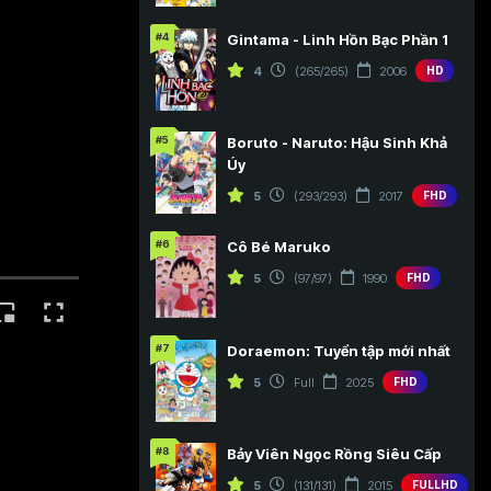
#4
Gintama - Linh Hồn Bạc Phần 1
4
(265/265)
2006
HD
#5
Boruto - Naruto: Hậu Sinh Khả
Úy
5
(293/293)
2017
FHD
#6
Cô Bé Maruko
5
(97/97)
1990
FHD
#7
Doraemon: Tuyển tập mới nhất
5
Full
2025
FHD
#8
Bảy Viên Ngọc Rồng Siêu Cấp
5
(131/131)
2015
FULLHD