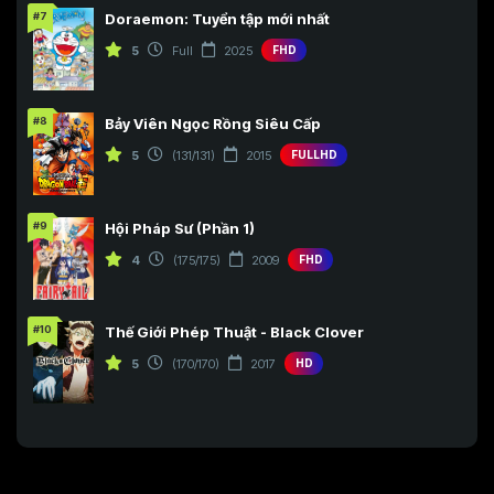
#7
Doraemon: Tuyển tập mới nhất
5
Full
2025
FHD
#8
Bảy Viên Ngọc Rồng Siêu Cấp
5
(131/131)
2015
FULLHD
#9
Hội Pháp Sư (Phần 1)
4
(175/175)
2009
FHD
#10
Thế Giới Phép Thuật - Black Clover
5
(170/170)
2017
HD