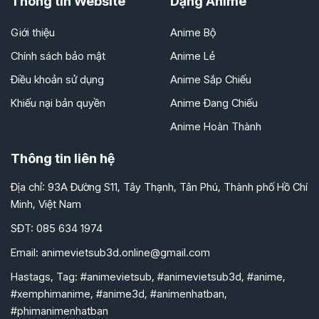
Thông tin Website
Dạng Anime
Giới thiệu
Anime Bộ
Chính sách bảo mật
Anime Lẻ
Điều khoản sử dụng
Anime Sắp Chiếu
Khiếu nại bản quyền
Anime Đang Chiếu
Anime Hoàn Thành
Thông tin liên hệ
Địa chỉ: 93A Đường S11, Tây Thạnh, Tân Phú, Thành phố Hồ Chí
Minh, Việt Nam
SĐT: 085 634 1974
Email:
animevietsub3d.online@gmail.com
Hastags, Tag: #animevietsub, #animevietsub3d, #anime,
#xemphimanime, #anime3d, #animenhatban,
#phimanimenhatban