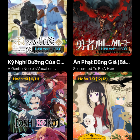
Lượt xem:
1.608
Lượt xem:
1.633
Kỳ Nghỉ Dưỡng Của Chàng Quý Tộc Ôn Hòa (Odayaka Kizoku no Kyuuka no Susume)
Án Phạt Dũng Giả (Bản Án Anh Hùng)
A Gentle Noble's Vacation
Sentenced To Be A Hero
Recommendation
Hoàn tất (11/11)
Hoàn Tất (12/12)