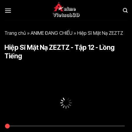
Bỏ
qua
nội
dung
Trang chủ
»
ANIME ĐANG CHIẾU
»
Hiệp Sĩ Mặt Nạ ZEZTZ
Hiệp Sĩ Mặt Nạ ZEZTZ - Tập 12 - Lồng
Tiếng