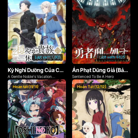
Lượt xem:
1.603
Lượt xem:
1.625
Kỳ Nghỉ Dưỡng Của Chàng Quý Tộc Ôn Hòa (Odayaka Kizoku no Kyuuka no Susume)
Án Phạt Dũng Giả (Bản Án Anh Hùng)
A Gentle Noble's Vacation
Sentenced To Be A Hero
Recommendation
Hoàn tất (11/11)
Hoàn Tất (12/12)