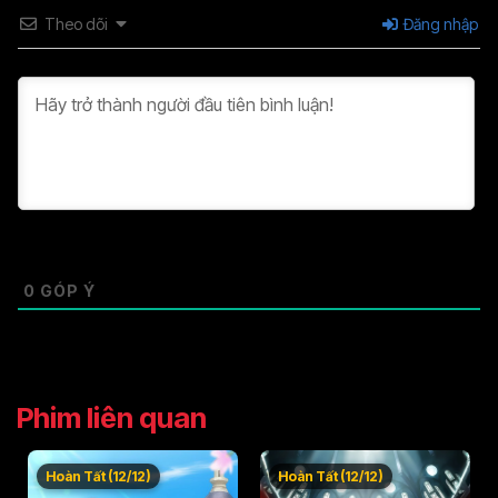
Theo dõi
Đăng nhập
Tập 37
Tập 38
Tập 39
Tập 40
Tập 41
Tập 42
Tập 43
Tập 44
Tập 45
Tập 46
0
GÓP Ý
Phim liên quan
Hoàn Tất (12/12)
Hoàn Tất (12/12)