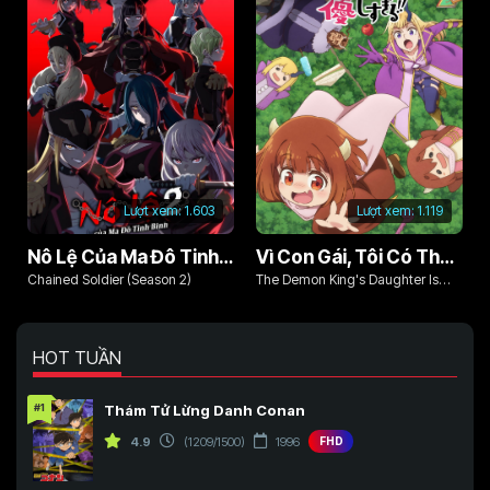
Lượt xem:
1.603
Lượt xem:
1.119
Nô Lệ Của Ma Đô Tinh Binh (Phần 2)
Vì Con Gái, Tôi Có Thể Đánh Bại Cả Ma Vương
Chained Soldier (Season 2)
The Demon King's Daughter Is
Too Kind!!
HOT TUẦN
#1
Thám Tử Lừng Danh Conan
4.9
(1209/1500)
1996
FHD