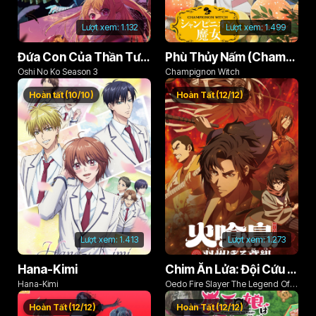
Lượt xem:
1.132
Lượt xem:
1.499
Đứa Con Của Thần Tượng (Phần 3)
Phù Thủy Nấm (Champignon no Majo)
Oshi No Ko Season 3
Champignon Witch
Hoàn tất (10/10)
Hoàn Tất (12/12)
Lượt xem:
1.413
Lượt xem:
1.273
Hana-Kimi
Chim Ăn Lửa: Đội Cứu Hỏa Rách Rưới Vùng Ushu
Hana-Kimi
Oedo Fire Slayer The Legend Of
Phoenix
Hoàn Tất (12/12)
Hoàn Tất (12/12)