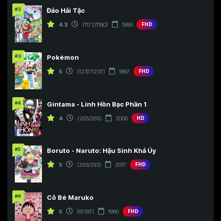
#2
Đảo Hải Tặc
4.3
(1172/1190)
1999
FHD
#3
Pokémon
5
(1237/1237)
1997
FHD
#4
Gintama - Linh Hồn Bạc Phần 1
4
(265/265)
2006
HD
#5
Boruto - Naruto: Hậu Sinh Khả Úy
5
(293/293)
2017
FHD
#6
Cô Bé Maruko
5
(97/97)
1990
FHD