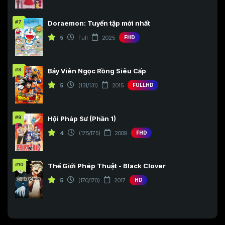
#7
Doraemon: Tuyển tập mới nhất
5
Full
2025
FHD
#8
Bảy Viên Ngọc Rồng Siêu Cấp
5
(131/131)
2015
FULLHD
#9
Hội Pháp Sư (Phần 1)
4
(175/175)
2009
FHD
#10
Thế Giới Phép Thuật - Black Clover
5
(170/170)
2017
HD