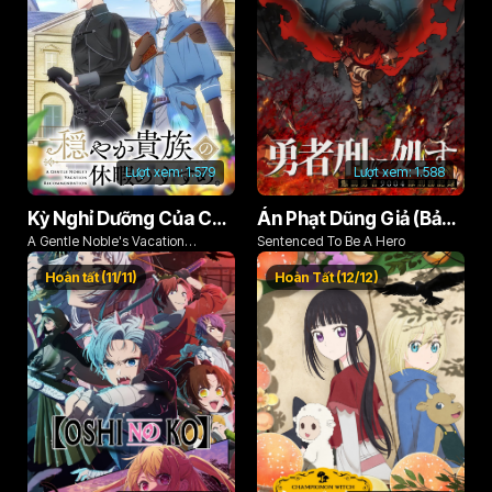
Lượt xem:
1.579
Lượt xem:
1.588
Kỳ Nghỉ Dưỡng Của Chàng Quý Tộc Ôn Hòa (Odayaka Kizoku no Kyuuka no Susume)
Án Phạt Dũng Giả (Bản Án Anh Hùng)
A Gentle Noble's Vacation
Sentenced To Be A Hero
Recommendation
Hoàn tất (11/11)
Hoàn Tất (12/12)