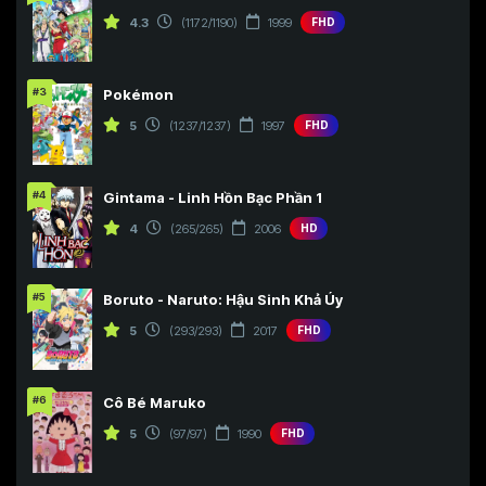
4.3
(1172/1190)
1999
FHD
#3
Pokémon
5
(1237/1237)
1997
FHD
#4
Gintama - Linh Hồn Bạc Phần 1
4
(265/265)
2006
HD
#5
Boruto - Naruto: Hậu Sinh Khả Úy
5
(293/293)
2017
FHD
#6
Cô Bé Maruko
5
(97/97)
1990
FHD