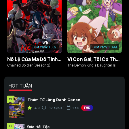
Lượt xem:
1.582
Lượt xem:
1.099
Nô Lệ Của Ma Đô Tinh Binh (Phần 2)
Vì Con Gái, Tôi Có Thể Đánh Bại Cả Ma Vương
Chained Soldier (Season 2)
The Demon King's Daughter Is
Too Kind!!
HOT TUẦN
#1
Thám Tử Lừng Danh Conan
4.9
(1209/1500)
1996
FHD
#2
Đảo Hải Tặc