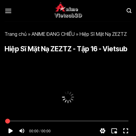
Bỏ
qua
nội
dung
Trang chủ
»
ANIME ĐANG CHIẾU
»
Hiệp Sĩ Mặt Nạ ZEZTZ
Hiệp Sĩ Mặt Nạ ZEZTZ - Tập 16 - Vietsub
00:00 / 00:00