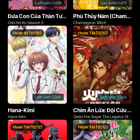
Lượt xem:
1.099
Lượt xem:
1.477
Đứa Con Của Thần Tượng (Phần 3)
Phù Thủy Nấm (Champignon no Majo)
Oshi No Ko Season 3
Champignon Witch
Hoàn tất (10/10)
Hoàn Tất (12/12)
Lượt xem:
1.340
Lượt xem:
1.246
Hana-Kimi
Chim Ăn Lửa: Đội Cứu Hỏa Rách Rưới Vùng Ushu
Hana-Kimi
Oedo Fire Slayer The Legend Of
Phoenix
Hoàn Tất (12/12)
Hoàn Tất (12/12)