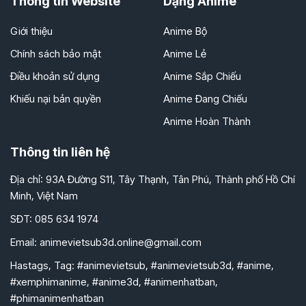
Thông tin Website
Dạng Anime
Giới thiệu
Anime Bộ
Chính sách bảo mật
Anime Lẻ
Điều khoản sử dụng
Anime Sắp Chiếu
Khiếu nại bản quyền
Anime Đang Chiếu
Anime Hoàn Thành
Thông tin liên hệ
Địa chỉ: 93A Đường S11, Tây Thạnh, Tân Phú, Thành phố Hồ Chí
Minh, Việt Nam
SĐT: 085 634 1974
Email:
animevietsub3d.online@gmail.com
Hastags, Tag: #animevietsub, #animevietsub3d, #anime,
#xemphimanime, #anime3d, #animenhatban,
#phimanimenhatban