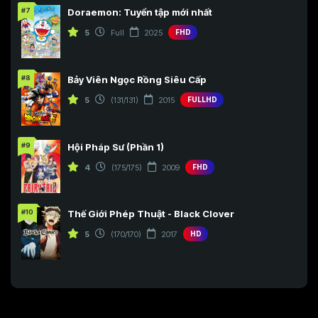
#7
Doraemon: Tuyển tập mới nhất
5
Full
2025
FHD
#8
Bảy Viên Ngọc Rồng Siêu Cấp
5
(131/131)
2015
FULLHD
#9
Hội Pháp Sư (Phần 1)
4
(175/175)
2009
FHD
#10
Thế Giới Phép Thuật - Black Clover
5
(170/170)
2017
HD