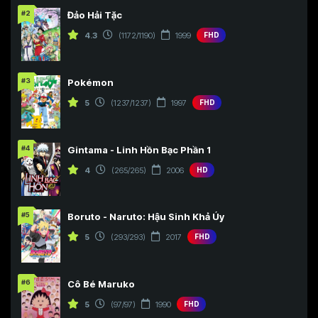
#2
Đảo Hải Tặc
4.3
(1172/1190)
1999
FHD
#3
Pokémon
5
(1237/1237)
1997
FHD
#4
Gintama - Linh Hồn Bạc Phần 1
4
(265/265)
2006
HD
#5
Boruto - Naruto: Hậu Sinh Khả Úy
5
(293/293)
2017
FHD
#6
Cô Bé Maruko
5
(97/97)
1990
FHD