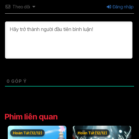
Theo dõi
Đăng nhập
Tập 37
Tập 38
Tập 39
Tập 40
Tập 41
Tập 42
Tập 43
Tập 44
Tập 45
Tập 46
0
GÓP Ý
Phim liên quan
Hoàn Tất (12/12)
Hoàn Tất (12/12)