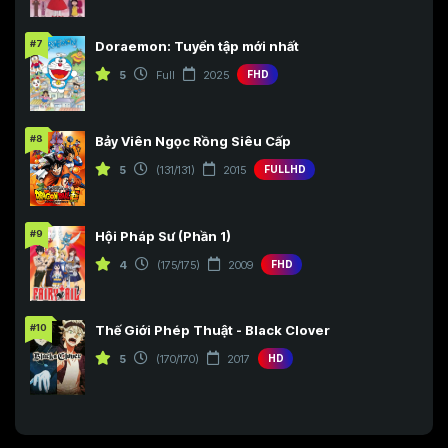
#7
Doraemon: Tuyển tập mới nhất
5
Full
2025
FHD
#8
Bảy Viên Ngọc Rồng Siêu Cấp
5
(131/131)
2015
FULLHD
#9
Hội Pháp Sư (Phần 1)
4
(175/175)
2009
FHD
#10
Thế Giới Phép Thuật - Black Clover
5
(170/170)
2017
HD