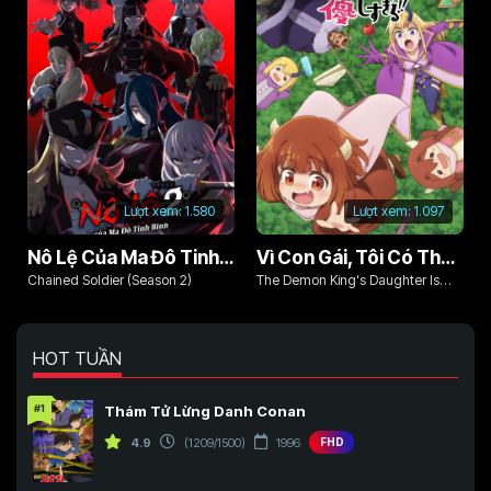
Lượt xem:
1.580
Lượt xem:
1.097
Nô Lệ Của Ma Đô Tinh Binh (Phần 2)
Vì Con Gái, Tôi Có Thể Đánh Bại Cả Ma Vương
Chained Soldier (Season 2)
The Demon King's Daughter Is
Too Kind!!
HOT TUẦN
#1
Thám Tử Lừng Danh Conan
4.9
(1209/1500)
1996
FHD