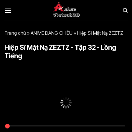
Bỏ
qua
nội
dung
Trang chủ
»
ANIME ĐANG CHIẾU
»
Hiệp Sĩ Mặt Nạ ZEZTZ
Hiệp Sĩ Mặt Nạ ZEZTZ - Tập 32 - Lồng
Tiếng