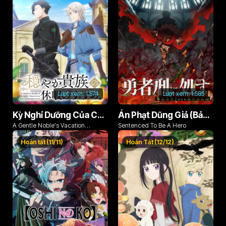
Lượt xem:
1.574
Lượt xem:
1.585
Kỳ Nghỉ Dưỡng Của Chàng Quý Tộc Ôn Hòa (Odayaka Kizoku no Kyuuka no Susume)
Án Phạt Dũng Giả (Bản Án Anh Hùng)
A Gentle Noble's Vacation
Sentenced To Be A Hero
Recommendation
Hoàn tất (11/11)
Hoàn Tất (12/12)