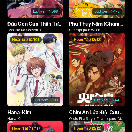
Lượt xem:
1.098
Lượt xem:
1.476
Đứa Con Của Thần Tượng (Phần 3)
Phù Thủy Nấm (Champignon no Majo)
Oshi No Ko Season 3
Champignon Witch
Hoàn tất (10/10)
Hoàn Tất (12/12)
Lượt xem:
1.339
Lượt xem:
1.244
Hana-Kimi
Chim Ăn Lửa: Đội Cứu Hỏa Rách Rưới Vùng Ushu
Hana-Kimi
Oedo Fire Slayer The Legend Of
Phoenix
Hoàn Tất (12/12)
Hoàn Tất (12/12)