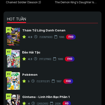
Chained Soldier (Season 2)
The Demon King's Daughter Is
Too Kind!!
HOT TUẦN
#1
Thám Tử Lừng Danh Conan
4.9
(1209/1500)
1996
FHD
#2
Đảo Hải Tặc
4.3
(1172/1190)
1999
FHD
#3
Pokémon
5
(1237/1237)
1997
FHD
#4
Gintama - Linh Hồn Bạc Phần 1
4
(265/265)
2006
HD