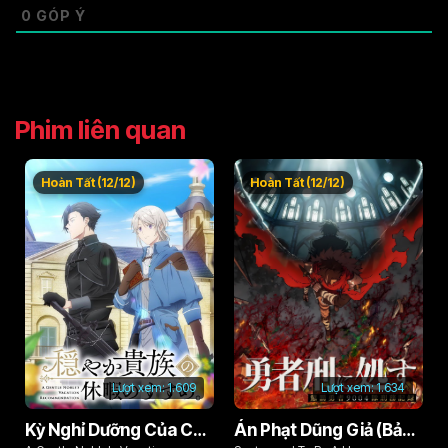
0
GÓP Ý
Phim liên quan
Hoàn Tất (12/12)
Hoàn Tất (12/12)
Lượt xem:
1.609
Lượt xem:
1.634
Kỳ Nghỉ Dưỡng Của Chàng Quý Tộc Ôn Hòa (Odayaka Kizoku no Kyuuka no Susume)
Án Phạt Dũng Giả (Bản Án Anh Hùng)