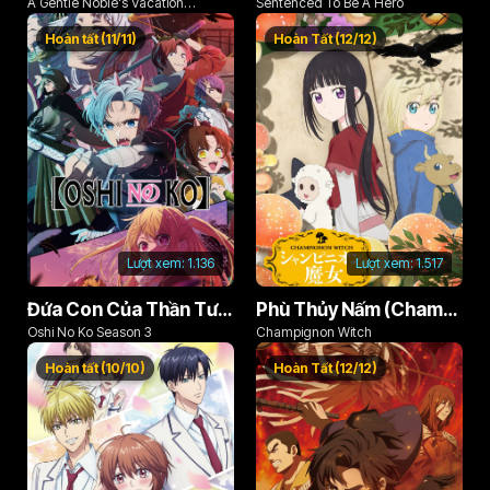
A Gentle Noble's Vacation
Sentenced To Be A Hero
Recommendation
Hoàn tất (11/11)
Hoàn Tất (12/12)
Lượt xem:
1.136
Lượt xem:
1.517
Đứa Con Của Thần Tượng (Phần 3)
Phù Thủy Nấm (Champignon no Majo)
Oshi No Ko Season 3
Champignon Witch
Hoàn tất (10/10)
Hoàn Tất (12/12)