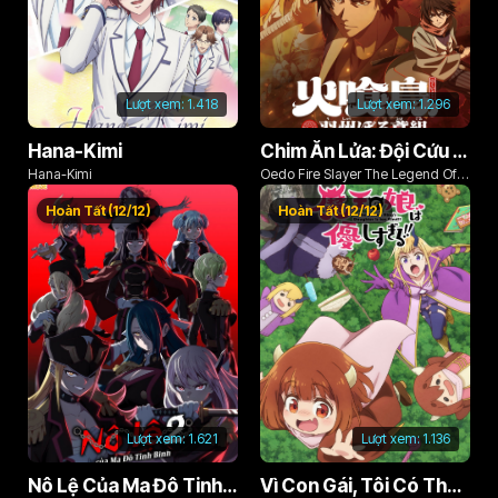
Lượt xem:
1.418
Lượt xem:
1.296
Hana-Kimi
Chim Ăn Lửa: Đội Cứu Hỏa Rách Rưới Vùng Ushu
Hana-Kimi
Oedo Fire Slayer The Legend Of
Phoenix
Hoàn Tất (12/12)
Hoàn Tất (12/12)
Lượt xem:
1.621
Lượt xem:
1.136
Nô Lệ Của Ma Đô Tinh Binh (Phần 2)
Vì Con Gái, Tôi Có Thể Đánh Bại Cả Ma Vương