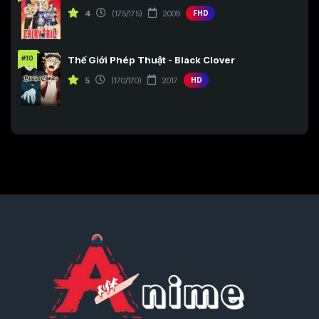
4
(175/175)
2009
FHD
#10
Thế Giới Phép Thuật - Black Clover
5
(170/170)
2017
HD