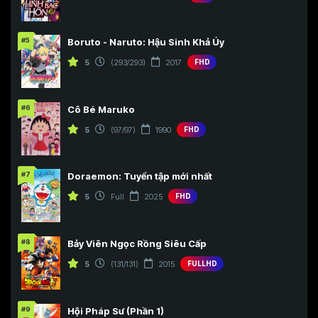
#5
Boruto - Naruto: Hậu Sinh Khả Úy
5
(293/293)
2017
FHD
#6
Cô Bé Maruko
5
(97/97)
1990
FHD
#7
Doraemon: Tuyển tập mới nhất
5
Full
2025
FHD
#8
Bảy Viên Ngọc Rồng Siêu Cấp
5
(131/131)
2015
FULLHD
#9
Hội Pháp Sư (Phần 1)