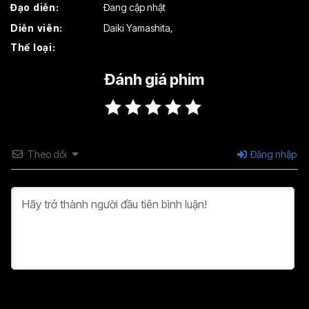
Đạo diễn:
Đang cập nhật
Tập 19
Tập 20
Tập 21
Diễn viên:
Daiki Yamashita
,
Thể loại:
Tập 22
Tập 23
Tập 24
Tập 25
Tập 26
Đánh giá phim
Theo dõi
Đăng nhập