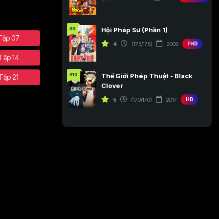
#9
Hội Pháp Sư (Phần 1)
Tập 07
4
(175/175)
2009
FHD
Tập 14
#10
Thế Giới Phép Thuật - Black
Tập 21
Clover
5
(170/170)
2017
HD