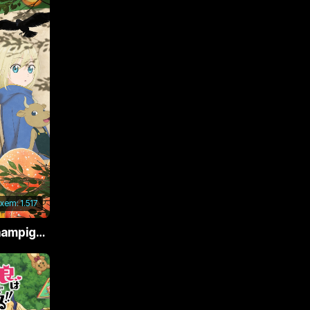
 xem:
1.517
Phù Thủy Nấm (Champignon no Majo)