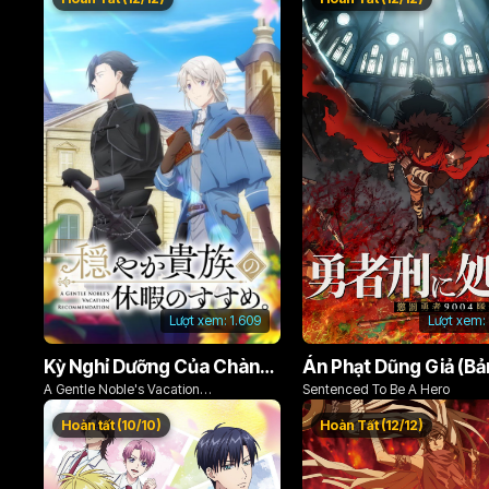
Lượt xem:
1.609
Lượt xem:
Kỳ Nghỉ Dưỡng Của Chàng Quý Tộc Ôn Hòa (Odayaka Kizoku no Kyuuka no Susume)
A Gentle Noble's Vacation
Sentenced To Be A Hero
Recommendation
Hoàn tất (10/10)
Hoàn Tất (12/12)