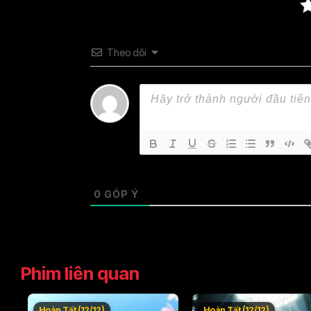
Theo dõi
0
GÓP Ý
Phim liên quan
Hoàn Tất (12/12)
Hoàn Tất (12/12)