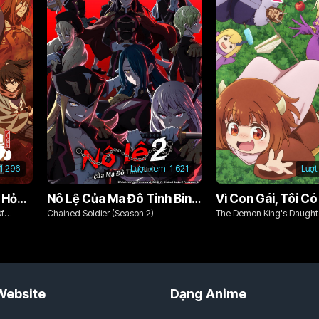
1.296
Lượt xem:
1.621
Lượt
Chim Ăn Lửa: Đội Cứu Hỏa Rách Rưới Vùng Ushu
Nô Lệ Của Ma Đô Tinh Binh (Phần 2)
Of
Chained Soldier (Season 2)
The Demon King's Daughte
Kind!!
Website
Dạng Anime