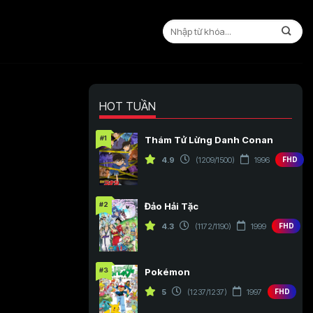
HOT TUẦN
#1
Thám Tử Lừng Danh Conan
4.9
(1209/1500)
1996
FHD
#2
Đảo Hải Tặc
4.3
(1172/1190)
1999
FHD
#3
Pokémon
5
(1237/1237)
1997
FHD