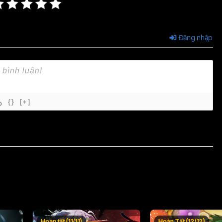
Đăng nhập
{}
[+]
Hoàn tất (11/11)
Hoàn Tất (12/12)