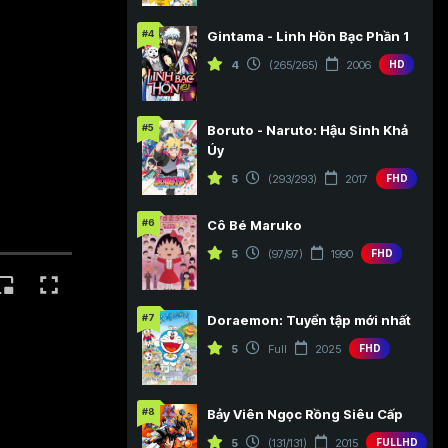
#4
Gintama - Linh Hồn Bạc Phần 1
4
(265/265)
2006
HD
#5
Boruto - Naruto: Hậu Sinh Khả
Úy
5
(293/293)
2017
FHD
#6
Cô Bé Maruko
5
(97/97)
1990
FHD
#7
Doraemon: Tuyển tập mới nhất
5
Full
2025
FHD
#8
Bảy Viên Ngọc Rồng Siêu Cấp
5
(131/131)
2015
FULLHD