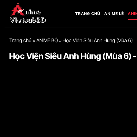
Bỏ
qua
TRANG CHỦ
ANIME LẺ
ANI
nội
dung
Trang chủ
»
ANIME BỘ
»
Học Viện Siêu Anh Hùng (Mùa 6)
Học Viện Siêu Anh Hùng (Mùa 6) - 