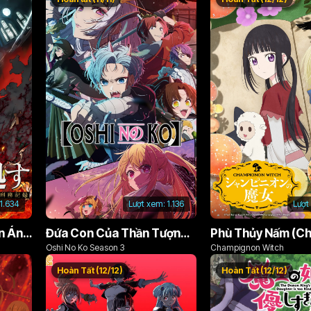
1.634
Lượt xem:
1.136
Lượt
Án Phạt Dũng Giả (Bản Án Anh Hùng)
Đứa Con Của Thần Tượng (Phần 3)
Oshi No Ko Season 3
Champignon Witch
Hoàn Tất (12/12)
Hoàn Tất (12/12)