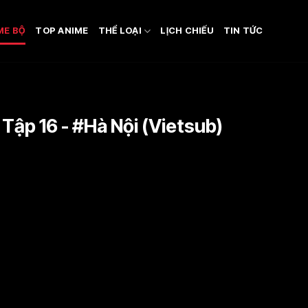
ME BỘ
TOP ANIME
THỂ LOẠI
LỊCH CHIẾU
TIN TỨC
Tập 16 - #Hà Nội (Vietsub)