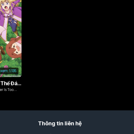
 xem:
1.135
Vì Con Gái, Tôi Có Thể Đánh Bại Cả Ma Vương
r Is Too
Thông tin liên hệ