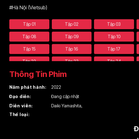
#Hà Nội (Vietsub)
Tập 01
Tập 02
Tập 03
Tập 08
Tập 09
Tập 10
Tập 15
Tập 16
Tập 17
Tập 22
Tập 23
Tập 24
Thông Tin Phim
Năm phát hành:
2022
Đạo diễn:
Đang cập nhật
Diễn viên:
Daiki Yamashita
,
Thể loại:
Đ