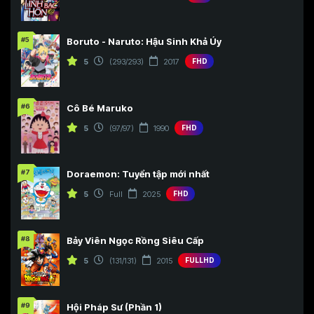
#5
Boruto - Naruto: Hậu Sinh Khả Úy
5
(293/293)
2017
FHD
#6
Cô Bé Maruko
5
(97/97)
1990
FHD
#7
Doraemon: Tuyển tập mới nhất
5
Full
2025
FHD
#8
Bảy Viên Ngọc Rồng Siêu Cấp
5
(131/131)
2015
FULLHD
#9
Hội Pháp Sư (Phần 1)