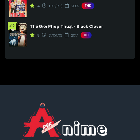
4
(175/175)
2009
FHD
#10
Thế Giới Phép Thuật - Black Clover
5
(170/170)
2017
HD