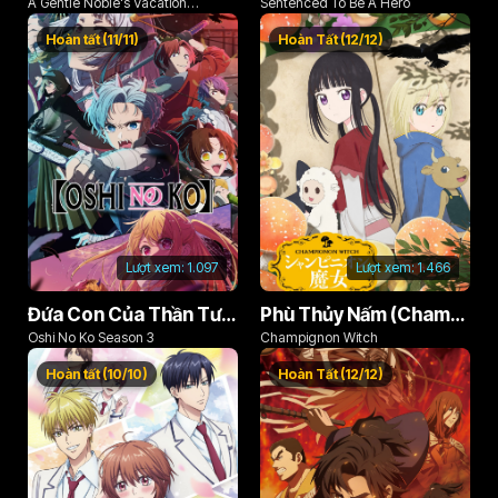
A Gentle Noble's Vacation
Sentenced To Be A Hero
Recommendation
Hoàn tất (11/11)
Hoàn Tất (12/12)
Lượt xem:
1.097
Lượt xem:
1.466
Đứa Con Của Thần Tượng (Phần 3)
Phù Thủy Nấm (Champignon no Majo)
Oshi No Ko Season 3
Champignon Witch
Hoàn tất (10/10)
Hoàn Tất (12/12)