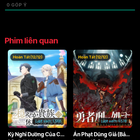
0
GÓP Ý
Phim liên quan
Hoàn Tất (12/12)
Hoàn Tất (12/12)
Lượt xem:
1.566
Lượt xem:
1.578
Kỳ Nghỉ Dưỡng Của Chàng Quý Tộc Ôn Hòa (Odayaka Kizoku no Kyuuka no Susume)
Án Phạt Dũng Giả (Bản Án Anh Hùng)