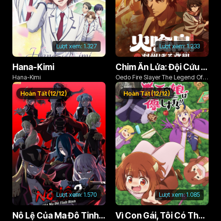
Lượt xem:
1.327
Lượt xem:
1.233
Hana-Kimi
Chim Ăn Lửa: Đội Cứu Hỏa Rách Rưới Vùng Ushu
Hana-Kimi
Oedo Fire Slayer The Legend Of
Phoenix
Hoàn Tất (12/12)
Hoàn Tất (12/12)
Lượt xem:
1.570
Lượt xem:
1.085
Nô Lệ Của Ma Đô Tinh Binh (Phần 2)
Vì Con Gái, Tôi Có Thể Đánh Bại Cả Ma Vương