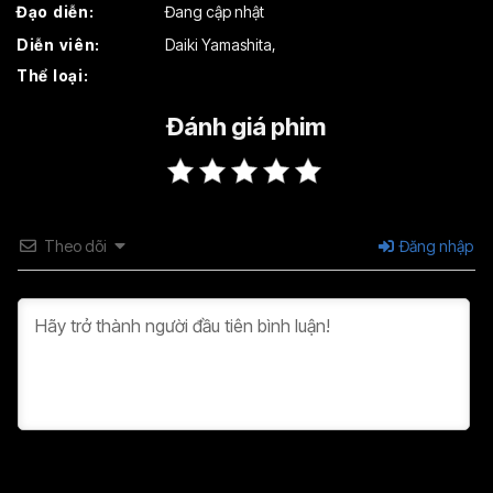
Đạo diễn:
Đang cập nhật
Tập 19
Tập 20
Tập 21
Diễn viên:
Daiki Yamashita
,
Thể loại:
Tập 22
Tập 23
Tập 24
Tập 25
Tập 26
Đánh giá phim
Theo dõi
Đăng nhập