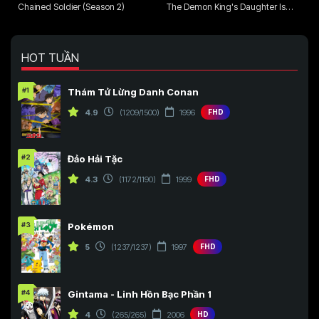
Chained Soldier (Season 2)
The Demon King's Daughter Is
Too Kind!!
HOT TUẦN
#1
Thám Tử Lừng Danh Conan
4.9
(1209/1500)
1996
FHD
#2
Đảo Hải Tặc
4.3
(1172/1190)
1999
FHD
#3
Pokémon
5
(1237/1237)
1997
FHD
#4
Gintama - Linh Hồn Bạc Phần 1
4
(265/265)
2006
HD