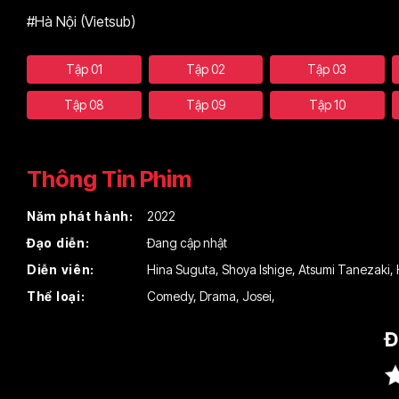
#Hà Nội (Vietsub)
Tập 01
Tập 02
Tập 03
Tập 08
Tập 09
Tập 10
Thông Tin Phim
Năm phát hành:
2022
Đạo diễn:
Đang cập nhật
Diễn viên:
Hina Suguta
,
Shoya Ishige
,
Atsumi Tanezaki
,
Thể loại:
Comedy
,
Drama
,
Josei
,
Đ