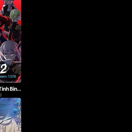
 xem:
1.576
Nô Lệ Của Ma Đô Tinh Binh (Phần 2)
)