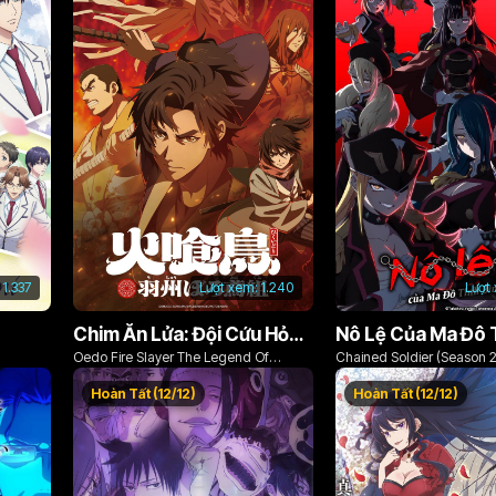
1.337
Lượt xem:
1.240
Lượt
Chim Ăn Lửa: Đội Cứu Hỏa Rách Rưới Vùng Ushu
Oedo Fire Slayer The Legend Of
Chained Soldier (Season 2
Phoenix
Hoàn Tất (12/12)
Hoàn Tất (12/12)