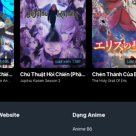
7.466
Lượt xem:
1.587
Lượt
Từ Bỏ Tất Cả, Tôi Sẽ Chiến Đấu Cho Một Cuộc Sống Bình Thường Với Tình Yêu Của Đời Mình Và Chiếc Thanh Kiếm Bị Nguyền Rủa!
Chú Thuật Hồi Chiến (Phần 3)
Chén Thánh Của E
or An
Jujutsu Kaisen Season 3
The Holy Grail Of Eris
d Cursed
Website
Dạng Anime
Anime Bộ