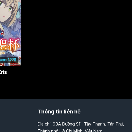
 xem:
1.225
ris
Thông tin liên hệ
Địa chỉ: 93A Đường S11, Tây Thạnh, Tân Phú,
Thành phố Hồ Chí Minh, Việt Nam