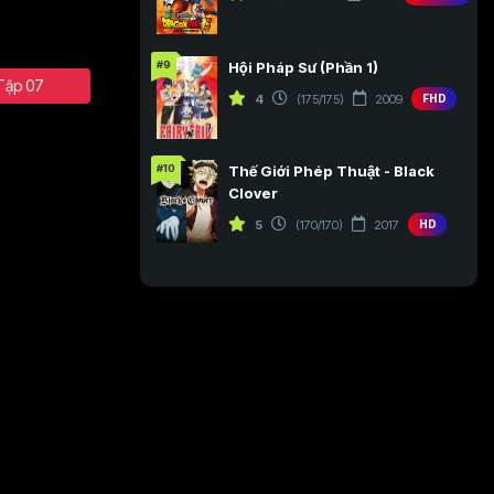
#9
Hội Pháp Sư (Phần 1)
Tập 07
4
(175/175)
2009
FHD
#10
Thế Giới Phép Thuật - Black
Clover
5
(170/170)
2017
HD