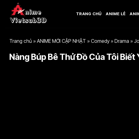
Bỏ
qua
TRANG CHỦ
ANIME LẺ
ANI
nội
dung
Trang chủ
»
ANIME MỚI CẬP NHẬT
»
Comedy
»
Drama
»
Jo
Nàng Búp Bê Thử Đồ Của Tôi Biết Y