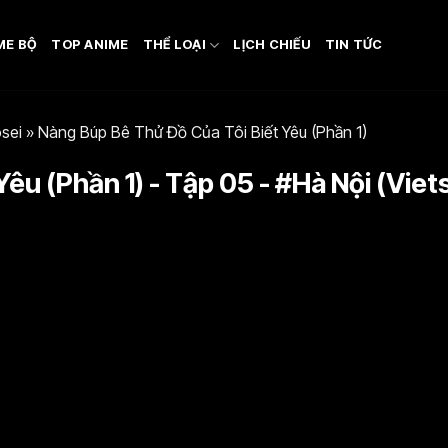
ME BỘ
TOP ANIME
THỂ LOẠI
LỊCH CHIẾU
TIN TỨC
sei
»
Nàng Búp Bê Thử Đồ Của Tôi Biết Yêu (Phần 1)
êu (Phần 1) - Tập 05 - #Hà Nội (Viet