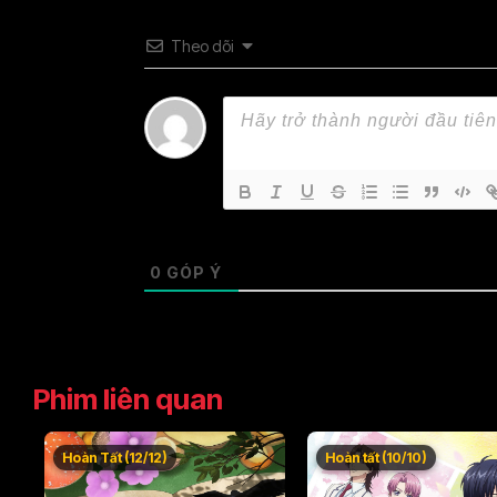
Theo dõi
0
GÓP Ý
Phim liên quan
Hoàn Tất (12/12)
Hoàn tất (10/10)