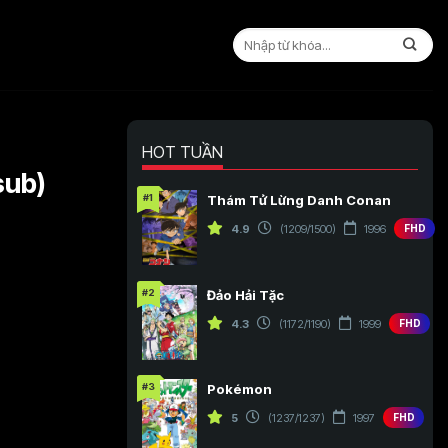
HOT TUẦN
sub)
#1
Thám Tử Lừng Danh Conan
4.9
(1209/1500)
1996
FHD
#2
Đảo Hải Tặc
4.3
(1172/1190)
1999
FHD
#3
Pokémon
5
(1237/1237)
1997
FHD