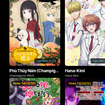
Lượt xem:
1.472
Lượt xem:
Phù Thủy Nấm (Champignon no Majo)
Hana-Kimi
Champignon Witch
Hana-Kimi
Hoàn Tất (12/12)
Hoàn Tất (12/12)