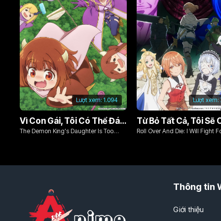
Lượt xem:
1.094
Lượt xem:
Vì Con Gái, Tôi Có Thể Đánh Bại Cả Ma Vương
The Demon King's Daughter Is Too
Roll Over And Die: I Will Fight F
Kind!!
Ordinary Life With My Love An
Sword!
Thông tin 
Giới thiệu