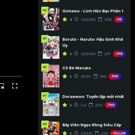
#4
Gintama - Linh Hồn Bạc Phần 1
4
(265/265)
2006
HD
#5
Boruto - Naruto: Hậu Sinh Khả
Úy
5
(293/293)
2017
FHD
#6
Cô Bé Maruko
5
(97/97)
1990
FHD
#7
Doraemon: Tuyển tập mới nhất
5
Full
2025
FHD
#8
Bảy Viên Ngọc Rồng Siêu Cấp
5
(131/131)
2015
FULLHD