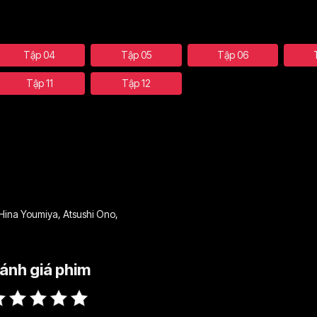
Tập 04
Tập 05
Tập 06
Tập 11
Tập 12
Hina Youmiya
,
Atsushi Ono
,
ánh giá phim