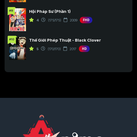
#9
Hội Pháp Sư (Phần 1)
4
(175/175)
2009
FHD
#10
Thế Giới Phép Thuật - Black Clover
5
(170/170)
2017
HD