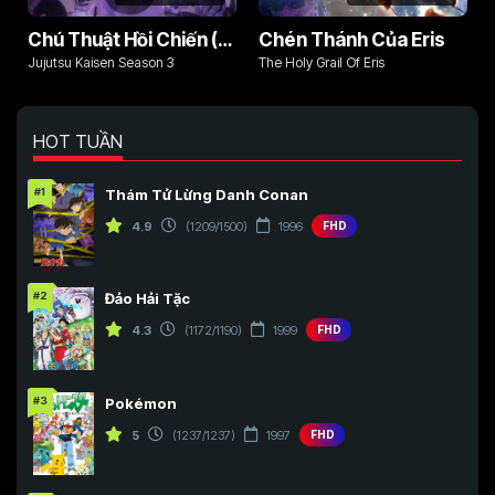
Chú Thuật Hồi Chiến (Phần 3)
Chén Thánh Của Eris
Jujutsu Kaisen Season 3
The Holy Grail Of Eris
HOT TUẦN
#1
Thám Tử Lừng Danh Conan
4.9
(1209/1500)
1996
FHD
#2
Đảo Hải Tặc
4.3
(1172/1190)
1999
FHD
#3
Pokémon
5
(1237/1237)
1997
FHD