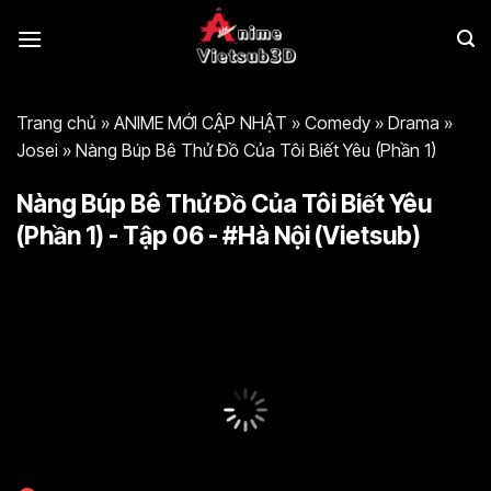
Bỏ
qua
nội
dung
Trang chủ
»
ANIME MỚI CẬP NHẬT
»
Comedy
»
Drama
»
Josei
»
Nàng Búp Bê Thử Đồ Của Tôi Biết Yêu (Phần 1)
Nàng Búp Bê Thử Đồ Của Tôi Biết Yêu
(Phần 1) - Tập 06 - #Hà Nội (Vietsub)