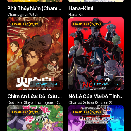
Phù Thủy Nấm (Champignon no Majo)
Hana-Kimi
Champignon Witch
Hana-Kimi
Hoàn Tất (12/12)
Hoàn Tất (12/12)
Lượt xem:
1.254
Lượt xem:
1.589
Chim Ăn Lửa: Đội Cứu Hỏa Rách Rưới Vùng Ushu
Nô Lệ Của Ma Đô Tinh Binh (Phần 2)
Oedo Fire Slayer The Legend Of
Chained Soldier (Season 2)
Phoenix
Hoàn Tất (12/12)
Hoàn Tất (12/12)