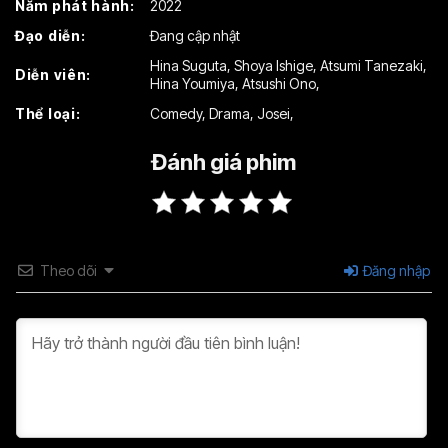
Năm phát hành:
2022
Đạo diễn:
Đang cập nhật
Hina Suguta
,
Shoya Ishige
,
Atsumi Tanezaki
,
Diễn viên:
Hina Youmiya
,
Atsushi Ono
,
Thể loại:
Comedy
,
Drama
,
Josei
,
Đánh giá phim
Theo dõi
Đăng nhập