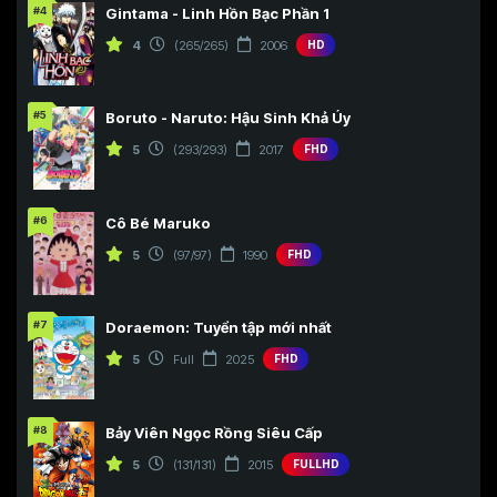
#4
Gintama - Linh Hồn Bạc Phần 1
4
(265/265)
2006
HD
#5
Boruto - Naruto: Hậu Sinh Khả Úy
5
(293/293)
2017
FHD
#6
Cô Bé Maruko
5
(97/97)
1990
FHD
#7
Doraemon: Tuyển tập mới nhất
5
Full
2025
FHD
#8
Bảy Viên Ngọc Rồng Siêu Cấp
5
(131/131)
2015
FULLHD