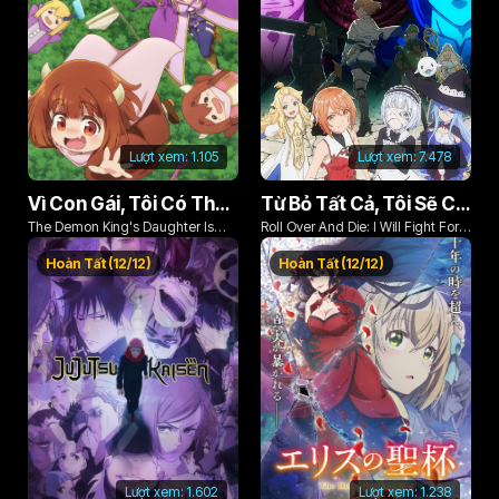
Lượt xem:
1.105
Lượt xem:
7.478
Vì Con Gái, Tôi Có Thể Đánh Bại Cả Ma Vương
Từ Bỏ Tất Cả, Tôi Sẽ Chiến Đấu Cho Một Cuộc Sống Bình Thường Với Tình Yêu Của Đời Mình Và Chiếc Thanh Kiếm Bị Nguyền Rủa!
The Demon King's Daughter Is
Roll Over And Die: I Will Fight For
Too Kind!!
An Ordinary Life With My Love And
Hoàn Tất (12/12)
Hoàn Tất (12/12)
Cursed Sword!
Lượt xem:
1.602
Lượt xem:
1.238