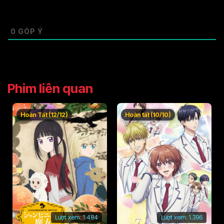
0
GÓP Ý
Phim liên quan
Hoàn Tất (12/12)
Hoàn tất (10/10)
Lượt xem:
1.484
Lượt xem:
1.396