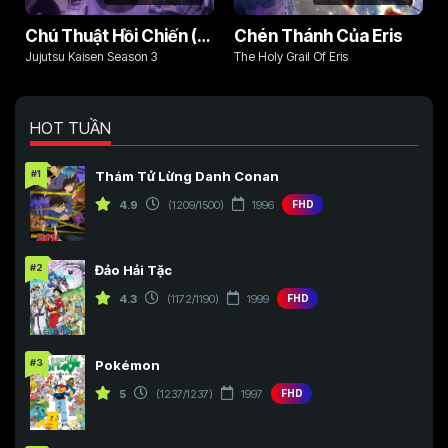
Chú Thuật Hồi Chiến (Phần 3)
Chén Thánh Của Eris
Jujutsu Kaisen Season 3
The Holy Grail Of Eris
HOT TUẦN
#1
Thám Tử Lừng Danh Conan
4.9
(1209/1500)
1996
FHD
#2
Đảo Hải Tặc
4.3
(1172/1190)
1999
FHD
#3
Pokémon
5
(1237/1237)
1997
FHD