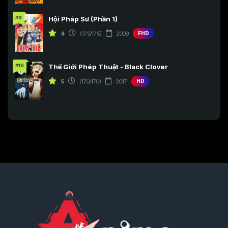
#9
Hội Pháp Sư (Phần 1)
4
(175/175)
2009
FHD
#10
Thế Giới Phép Thuật - Black Clover
5
(170/170)
2017
HD