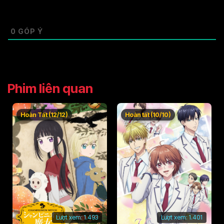
0
GÓP Ý
Phim liên quan
Hoàn Tất (12/12)
Hoàn tất (10/10)
Lượt xem:
1.493
Lượt xem:
1.401