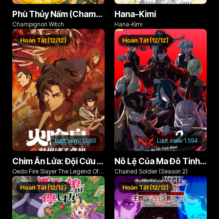
Phù Thủy Nấm (Champignon no Majo)
Hana-Kimi
Champignon Witch
Hana-Kimi
Hoàn Tất (12/12)
Hoàn Tất (12/12)
Lượt xem:
1.260
Lượt xem:
1.594
Chim Ăn Lửa: Đội Cứu Hỏa Rách Rưới Vùng Ushu
Nô Lệ Của Ma Đô Tinh Binh (Phần 2)
Oedo Fire Slayer The Legend Of
Chained Soldier (Season 2)
Phoenix
Hoàn Tất (12/12)
Hoàn Tất (12/12)