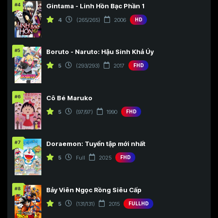
#4
Gintama - Linh Hồn Bạc Phần 1
4
(265/265)
2006
HD
#5
Boruto - Naruto: Hậu Sinh Khả Úy
5
(293/293)
2017
FHD
#6
Cô Bé Maruko
5
(97/97)
1990
FHD
#7
Doraemon: Tuyển tập mới nhất
5
Full
2025
FHD
#8
Bảy Viên Ngọc Rồng Siêu Cấp
5
(131/131)
2015
FULLHD