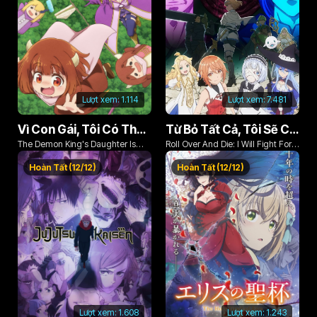
Lượt xem:
1.114
Lượt xem:
7.481
Vì Con Gái, Tôi Có Thể Đánh Bại Cả Ma Vương
Từ Bỏ Tất Cả, Tôi Sẽ Chiến Đấu Cho Một Cuộc Sống Bình Thường Với Tình Yêu Của Đời Mình Và Chiếc Thanh Kiếm Bị Nguyền Rủa!
The Demon King's Daughter Is
Roll Over And Die: I Will Fight For
Too Kind!!
An Ordinary Life With My Love And
Hoàn Tất (12/12)
Hoàn Tất (12/12)
Cursed Sword!
Lượt xem:
1.608
Lượt xem:
1.243