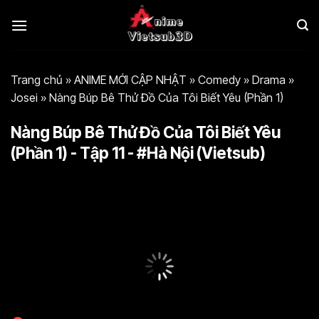
Bỏ
qua
nội
dung
Trang chủ
»
ANIME MỚI CẬP NHẬT
»
Comedy
»
Drama
»
Josei
»
Nàng Búp Bê Thử Đồ Của Tôi Biết Yêu (Phần 1)
Nàng Búp Bê Thử Đồ Của Tôi Biết Yêu
(Phần 1) - Tập 11 - #Hà Nội (Vietsub)