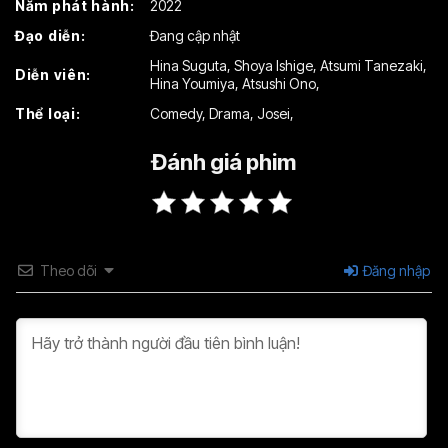
Năm phát hành:
2022
Đạo diễn:
Đang cập nhật
Hina Suguta
,
Shoya Ishige
,
Atsumi Tanezaki
,
Diễn viên:
Hina Youmiya
,
Atsushi Ono
,
Thể loại:
Comedy
,
Drama
,
Josei
,
Đánh giá phim
Theo dõi
Đăng nhập