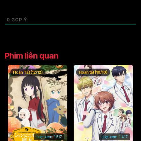
0
GÓP Ý
Phim liên quan
Hoàn Tất (12/12)
Hoàn tất (10/10)
Lượt xem:
1.517
Lượt xem:
1.417