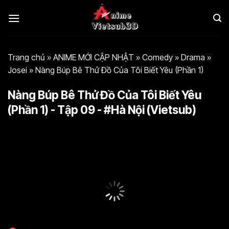
Bỏ
qua
nội
dung
Trang chủ
»
ANIME MỚI CẬP NHẬT
»
Comedy
»
Drama
»
Josei
»
Nàng Búp Bê Thử Đồ Của Tôi Biết Yêu (Phần 1)
Nàng Búp Bê Thử Đồ Của Tôi Biết Yêu
(Phần 1) - Tập 09 - #Hà Nội (Vietsub)