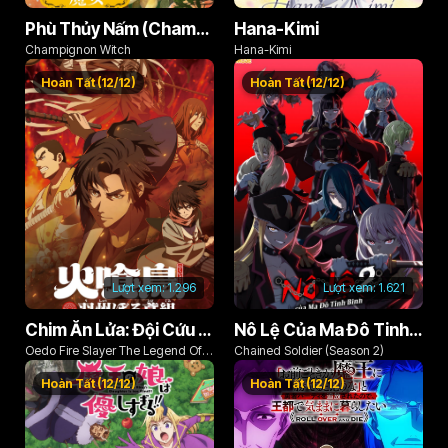
Phù Thủy Nấm (Champignon no Majo)
Hana-Kimi
Champignon Witch
Hana-Kimi
Hoàn Tất (12/12)
Hoàn Tất (12/12)
Lượt xem:
1.296
Lượt xem:
1.621
Chim Ăn Lửa: Đội Cứu Hỏa Rách Rưới Vùng Ushu
Nô Lệ Của Ma Đô Tinh Binh (Phần 2)
Oedo Fire Slayer The Legend Of
Chained Soldier (Season 2)
Phoenix
Hoàn Tất (12/12)
Hoàn Tất (12/12)