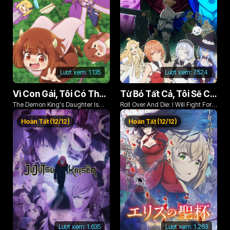
Lượt xem:
1.135
Lượt xem:
7.524
Vì Con Gái, Tôi Có Thể Đánh Bại Cả Ma Vương
Từ Bỏ Tất Cả, Tôi Sẽ Chiến Đấu Cho Một Cuộc Sống Bình Thường Với Tình Yêu Của Đời Mình Và Chiếc Thanh Kiếm Bị Nguyền Rủa!
The Demon King's Daughter Is
Roll Over And Die: I Will Fight For
Too Kind!!
An Ordinary Life With My Love And
Hoàn Tất (12/12)
Hoàn Tất (12/12)
Cursed Sword!
Lượt xem:
1.635
Lượt xem:
1.263