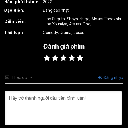
Năm phát hành:
2022
Đạo diễn:
Đang cập nhật
Hina Suguta
,
Shoya Ishige
,
Atsumi Tanezaki
,
Diễn viên:
Hina Youmiya
,
Atsushi Ono
,
Thể loại:
Comedy
,
Drama
,
Josei
,
Đánh giá phim
Theo dõi
Đăng nhập