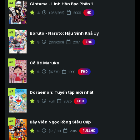
#4
Gintama - Linh Hồn Bạc Phần 1
4
(265/265)
2006
HD
#5
Boruto - Naruto: Hậu Sinh Khả Úy
5
(293/293)
2017
FHD
#6
Cô Bé Maruko
5
(97/97)
1990
FHD
#7
Doraemon: Tuyển tập mới nhất
5
Full
2025
FHD
#8
Bảy Viên Ngọc Rồng Siêu Cấp
5
(131/131)
2015
FULLHD