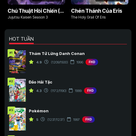
Chú Thuật Hồi Chiến (Phần 3)
Chén Thánh Của Eris
Jujutsu Kaisen Season 3
The Holy Grail Of Eris
HOT TUẦN
#1
Thám Tử Lừng Danh Conan
4.9
(1209/1500)
1996
FHD
#2
Đảo Hải Tặc
4.3
(1172/1190)
1999
FHD
#3
Pokémon
5
(1237/1237)
1997
FHD