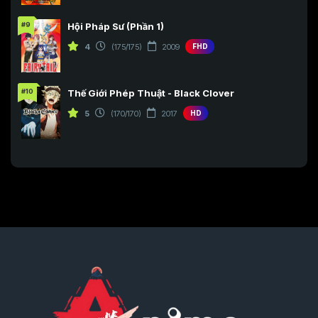
#9
Hội Pháp Sư (Phần 1)
4
(175/175)
2009
FHD
#10
Thế Giới Phép Thuật - Black Clover
5
(170/170)
2017
HD