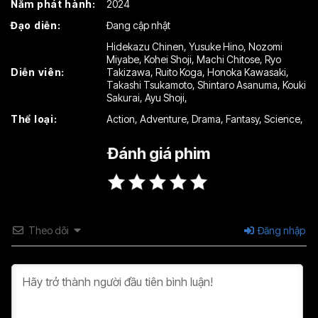
Năm phát hành:
2024
Tập 16
Tập 17
Tập 18
Đạo diễn:
Đang cập nhật
Tập 19
Tập 20
Tập 21
Hidekazu Chinen
,
Yusuke Hino
,
Nozomi
Miyabe
,
Kohei Shoji
,
Machi Chitose
,
Ryo
Tập 22
Tập 23
Tập 24
Diễn viên:
Takizawa
,
Ruito Koga
,
Honoka Kawasaki
,
Takashi Tsukamoto
,
Shintaro Asanuma
,
Kouki
Tập 25
Tập 26
Tập 27
Sakurai
,
Ayu Shoji
,
Thể loại:
Action
,
Adventure
,
Drama
,
Fantasy
,
Science
,
Tập 28
Tập 29
Tập 30
Đánh giá phim
Tập 31
Tập 32
Tập 33
Tập 34
Tập 35
Tập 36
Tập 37
Tập 38
Tập 39
Theo dõi
Đăng nhập
Tập 40
Tập 41
Tập 42
Tập 43
Tập 44
Tập 45
Tập 46
Tập 47
Tập 48