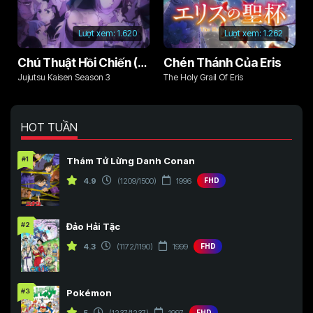
Lượt xem:
1.620
Lượt xem:
1.262
Chú Thuật Hồi Chiến (Phần 3)
Chén Thánh Của Eris
Jujutsu Kaisen Season 3
The Holy Grail Of Eris
HOT TUẦN
#1
Thám Tử Lừng Danh Conan
4.9
(1209/1500)
1996
FHD
#2
Đảo Hải Tặc
4.3
(1172/1190)
1999
FHD
#3
Pokémon
5
(1237/1237)
1997
FHD