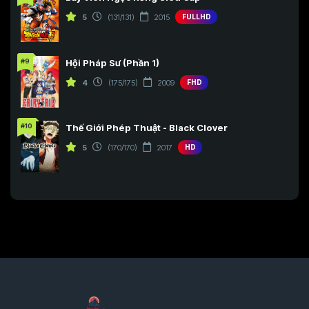
5
(131/131)
2015
FULLHD
#9
Hội Pháp Sư (Phần 1)
4
(175/175)
2009
FHD
#10
Thế Giới Phép Thuật - Black Clover
5
(170/170)
2017
HD