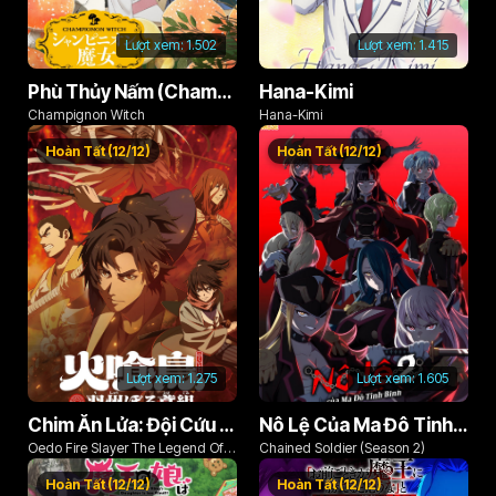
Lượt xem:
1.502
Lượt xem:
1.415
Phù Thủy Nấm (Champignon no Majo)
Hana-Kimi
Champignon Witch
Hana-Kimi
Hoàn Tất (12/12)
Hoàn Tất (12/12)
Lượt xem:
1.275
Lượt xem:
1.605
Chim Ăn Lửa: Đội Cứu Hỏa Rách Rưới Vùng Ushu
Nô Lệ Của Ma Đô Tinh Binh (Phần 2)
Oedo Fire Slayer The Legend Of
Chained Soldier (Season 2)
Phoenix
Hoàn Tất (12/12)
Hoàn Tất (12/12)