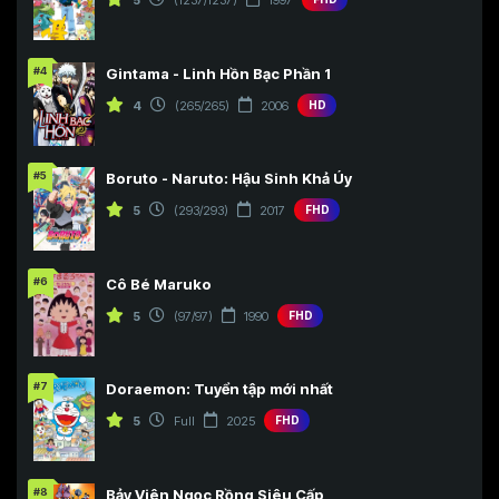
#4
Gintama - Linh Hồn Bạc Phần 1
4
(265/265)
2006
HD
#5
Boruto - Naruto: Hậu Sinh Khả Úy
5
(293/293)
2017
FHD
#6
Cô Bé Maruko
5
(97/97)
1990
FHD
#7
Doraemon: Tuyển tập mới nhất
5
Full
2025
FHD
#8
Bảy Viên Ngọc Rồng Siêu Cấp