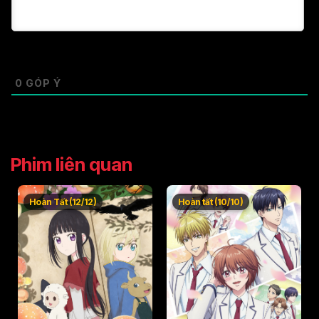
Tập 49
Tập 50
0
GÓP Ý
Phim liên quan
Hoàn Tất (12/12)
Hoàn tất (10/10)