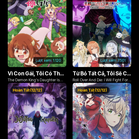
Lượt xem:
1.120
Lượt xem:
7.501
Vì Con Gái, Tôi Có Thể Đánh Bại Cả Ma Vương
Từ Bỏ Tất Cả, Tôi Sẽ Chiến Đấu Cho Một Cuộc Sống Bình Thường Với Tình Yêu Của Đời Mình Và Chiếc Thanh Kiếm Bị Nguyền Rủa!
The Demon King's Daughter Is
Roll Over And Die: I Will Fight For
Too Kind!!
An Ordinary Life With My Love And
Hoàn Tất (12/12)
Hoàn Tất (12/12)
Cursed Sword!