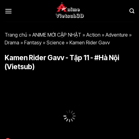
Bỏ
qua
nội
dung
Trang chủ
»
ANIME MỚI CẬP NHẬT
»
Action
»
Adventure
»
Drama
»
Fantasy
»
Science
»
Kamen Rider Gavv
Kamen Rider Gavv - Tập 11 - #Hà Nội
(Vietsub)