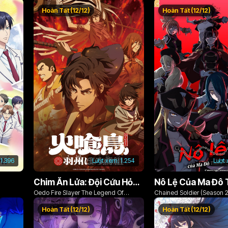
Hoàn Tất (12/12)
Hoàn Tất (12/12)
1.396
Lượt xem:
1.254
Lượt
Chim Ăn Lửa: Đội Cứu Hỏa Rách Rưới Vùng Ushu
Oedo Fire Slayer The Legend Of
Chained Soldier (Season 2
Phoenix
Hoàn Tất (12/12)
Hoàn Tất (12/12)