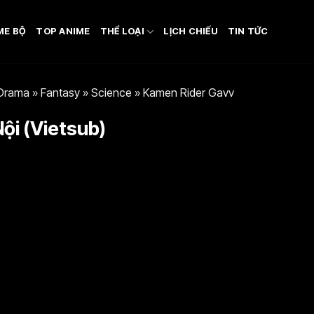
ME BỘ
TOP ANIME
THỂ LOẠI
LỊCH CHIẾU
TIN TỨC
Drama
»
Fantasy
»
Science
»
Kamen Rider Gavv
ội (Vietsub)