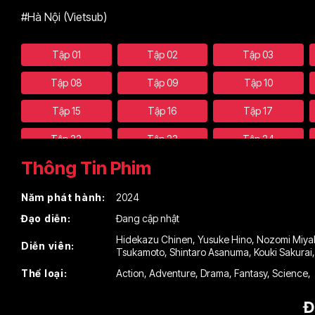
#Hà Nội (Vietsub)
Tập 01
Tập 02
Tập 03
Tập 08
Tập 09
Tập 10
Tập 15
Tập 16
Tập 17
Tập 22
Tập 23
Tập 24
Thông Tin Phim
Tập 29
Tập 30
Tập 31
Tập 36
Tập 37
Tập 38
Năm phát hành:
2024
Đạo diễn:
Đang cập nhật
Tập 43
Tập 44
Tập 45
Hidekazu Chinen
,
Yusuke Hino
,
Nozomi Miya
Diễn viên:
Tập 50
Tsukamoto
,
Shintaro Asanuma
,
Kouki Sakurai
Thể loại:
Action
,
Adventure
,
Drama
,
Fantasy
,
Science
,
Đ