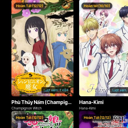
Hoàn Tất (12/12)
Hoàn tất (10/10)
Lượt xem:
1.484
Lượt xem:
Phù Thủy Nấm (Champignon no Majo)
Hana-Kimi
Champignon Witch
Hana-Kimi
Hoàn Tất (12/12)
Hoàn Tất (12/12)