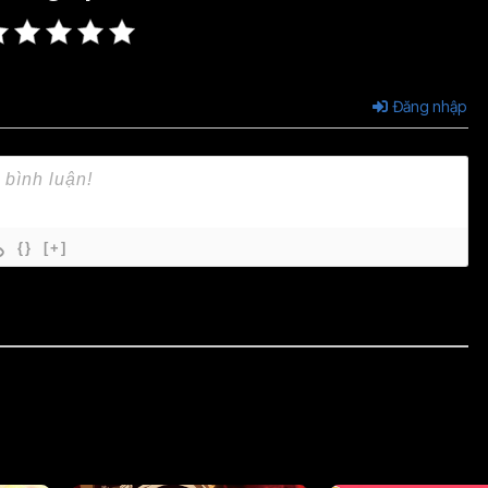
Đăng nhập
{}
[+]