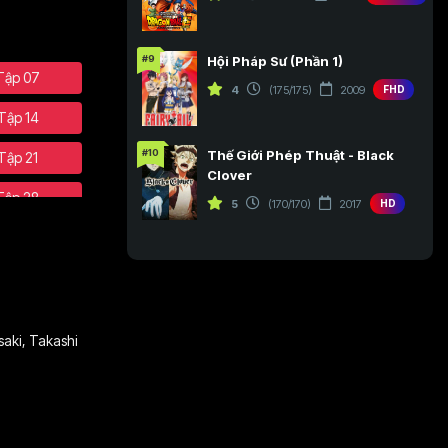
#9
Hội Pháp Sư (Phần 1)
Tập 07
4
(175/175)
2009
FHD
Tập 14
#10
Thế Giới Phép Thuật - Black
Tập 21
Clover
Tập 28
5
(170/170)
2017
HD
Tập 35
Tập 42
Tập 49
aki
,
Takashi