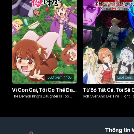
Lượt xem:
1.105
Lượt xem:
Vì Con Gái, Tôi Có Thể Đánh Bại Cả Ma Vương
The Demon King's Daughter Is Too
Roll Over And Die: I Will Fight F
Kind!!
Ordinary Life With My Love An
Sword!
Thông tin 