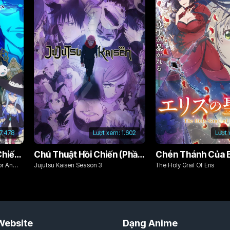
7.478
Lượt xem:
1.602
Lượt
Từ Bỏ Tất Cả, Tôi Sẽ Chiến Đấu Cho Một Cuộc Sống Bình Thường Với Tình Yêu Của Đời Mình Và Chiếc Thanh Kiếm Bị Nguyền Rủa!
Chú Thuật Hồi Chiến (Phần 3)
Chén Thánh Của E
or An
Jujutsu Kaisen Season 3
The Holy Grail Of Eris
d Cursed
Website
Dạng Anime