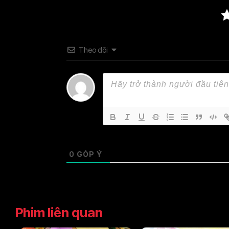
Theo dõi
0
GÓP Ý
Phim liên quan