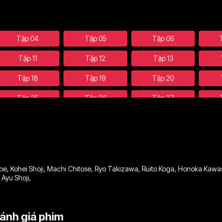
Tập 04
Tập 05
Tập 06
Tập 11
Tập 12
Tập 13
Tập 18
Tập 19
Tập 20
Tập 25
Tập 26
Tập 27
Tập 32
Tập 33
Tập 34
Tập 39
Tập 40
Tập 41
Tập 46
Tập 47
Tập 48
be
,
Kohei Shoji
,
Machi Chitose
,
Ryo Takizawa
,
Ruito Koga
,
Honoka Kawas
,
Ayu Shoji
,
ánh giá phim