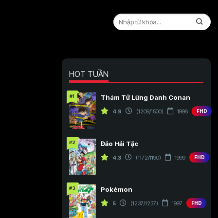
HOT TUẦN
#1
Thám Tử Lừng Danh Conan
4.9
(1209/1500)
1996
FHD
#2
Đảo Hải Tặc
4.3
(1172/1190)
1999
FHD
#3
Pokémon
5
(1237/1237)
1997
FHD