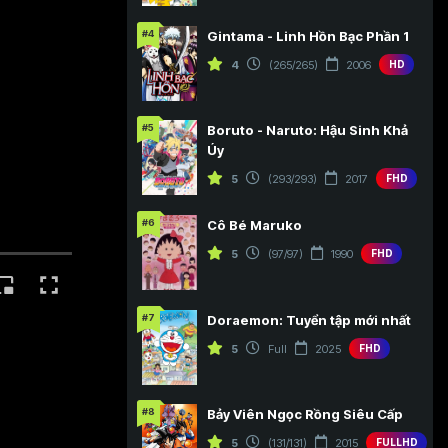
#4
Gintama - Linh Hồn Bạc Phần 1
4
(265/265)
2006
HD
#5
Boruto - Naruto: Hậu Sinh Khả
Úy
5
(293/293)
2017
FHD
#6
Cô Bé Maruko
5
(97/97)
1990
FHD
#7
Doraemon: Tuyển tập mới nhất
5
Full
2025
FHD
#8
Bảy Viên Ngọc Rồng Siêu Cấp
5
(131/131)
2015
FULLHD