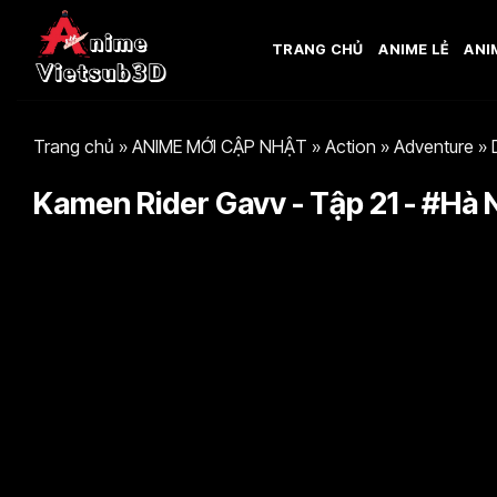
Bỏ
qua
TRANG CHỦ
ANIME LẺ
ANI
nội
dung
Trang chủ
»
ANIME MỚI CẬP NHẬT
»
Action
»
Adventure
»
Kamen Rider Gavv - Tập 21 - #Hà N