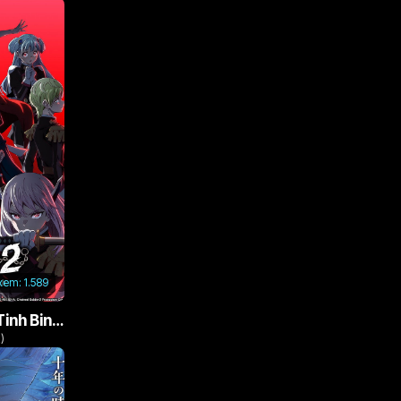
 xem:
1.589
Nô Lệ Của Ma Đô Tinh Binh (Phần 2)
)