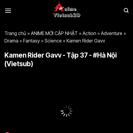
Bỏ
qua
nội
dung
Trang chủ
»
ANIME MỚI CẬP NHẬT
»
Action
»
Adventure
»
Drama
»
Fantasy
»
Science
»
Kamen Rider Gavv
Kamen Rider Gavv - Tập 37 - #Hà Nội
(Vietsub)