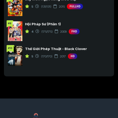
5
(131/131)
2015
FULLHD
#9
Hội Pháp Sư (Phần 1)
4
(175/175)
2009
FHD
#10
Thế Giới Phép Thuật - Black Clover
5
(170/170)
2017
HD