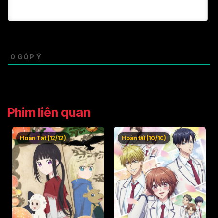
Tập 49
Tập 50
0
GÓP Ý
Phim liên quan
Hoàn Tất (12/12)
Hoàn tất (10/10)