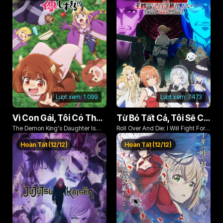
Lượt xem:
1.099
Lượt xem:
7.473
Vì Con Gái, Tôi Có Thể Đánh Bại Cả Ma Vương
Từ Bỏ Tất Cả, Tôi Sẽ Chiến Đấu Cho Một Cuộc Sống Bình Thường Với Tình Yêu Của Đời Mình Và Chiếc Thanh Kiếm Bị Nguyền Rủa!
The Demon King's Daughter Is
Roll Over And Die: I Will Fight For
Too Kind!!
An Ordinary Life With My Love And
Hoàn Tất (12/12)
Hoàn Tất (12/12)
Cursed Sword!