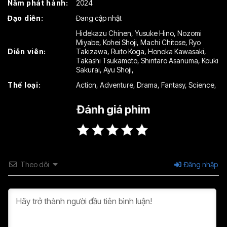
Năm phát hành:
2024
Tập 16
Tập 17
Tập 18
Đạo diễn:
Đang cập nhật
Tập 19
Tập 20
Tập 21
Hidekazu Chinen
,
Yusuke Hino
,
Nozomi
Miyabe
,
Kohei Shoji
,
Machi Chitose
,
Ryo
Tập 22
Tập 23
Tập 24
Diễn viên:
Takizawa
,
Ruito Koga
,
Honoka Kawasaki
,
Takashi Tsukamoto
,
Shintaro Asanuma
,
Kouki
Tập 25
Tập 26
Tập 27
Sakurai
,
Ayu Shoji
,
Thể loại:
Action
,
Adventure
,
Drama
,
Fantasy
,
Science
,
Tập 28
Tập 29
Tập 30
Đánh giá phim
Tập 31
Tập 32
Tập 33
Tập 34
Tập 35
Tập 36
Tập 37
Tập 38
Tập 39
Theo dõi
Đăng nhập
Tập 40
Tập 41
Tập 42
Tập 43
Tập 44
Tập 45
Tập 46
Tập 47
Tập 48