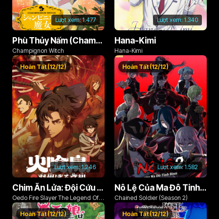
Lượt xem:
1.477
Lượt xem:
1.340
Phù Thủy Nấm (Champignon no Majo)
Hana-Kimi
Champignon Witch
Hana-Kimi
Hoàn Tất (12/12)
Hoàn Tất (12/12)
Lượt xem:
1.246
Lượt xem:
1.582
Chim Ăn Lửa: Đội Cứu Hỏa Rách Rưới Vùng Ushu
Nô Lệ Của Ma Đô Tinh Binh (Phần 2)
Oedo Fire Slayer The Legend Of
Chained Soldier (Season 2)
Phoenix
Hoàn Tất (12/12)
Hoàn Tất (12/12)