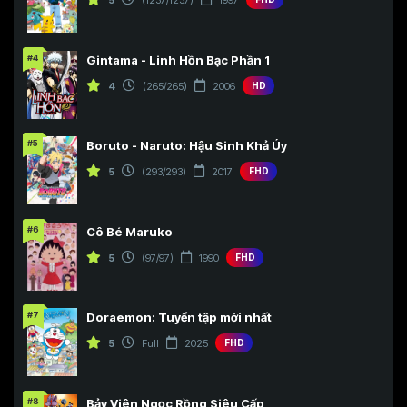
#4
Gintama - Linh Hồn Bạc Phần 1
4
(265/265)
2006
HD
#5
Boruto - Naruto: Hậu Sinh Khả Úy
5
(293/293)
2017
FHD
#6
Cô Bé Maruko
5
(97/97)
1990
FHD
#7
Doraemon: Tuyển tập mới nhất
5
Full
2025
FHD
#8
Bảy Viên Ngọc Rồng Siêu Cấp