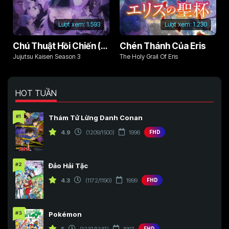
Lượt xem:
1.593
Lượt xem:
1.230
Chú Thuật Hồi Chiến (Phần 3)
Chén Thánh Của Eris
Jujutsu Kaisen Season 3
The Holy Grail Of Eris
HOT TUẦN
#1
Thám Tử Lừng Danh Conan
4.9
(1209/1500)
1996
FHD
#2
Đảo Hải Tặc
4.3
(1172/1190)
1999
FHD
#3
Pokémon
5
(1237/1237)
1997
FHD