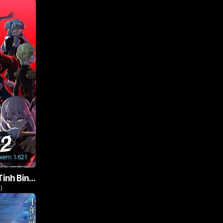
 xem:
1.621
Nô Lệ Của Ma Đô Tinh Binh (Phần 2)
)