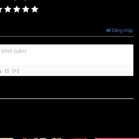
Đăng nhập
{}
[+]