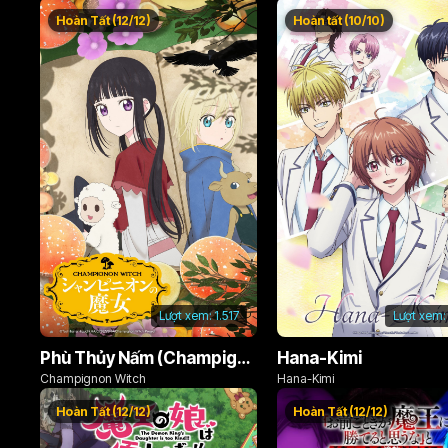
Hoàn Tất (12/12)
Hoàn tất (10/10)
Lượt xem:
1.517
Lượt xem:
Phù Thủy Nấm (Champignon no Majo)
Hana-Kimi
Champignon Witch
Hana-Kimi
Hoàn Tất (12/12)
Hoàn Tất (12/12)