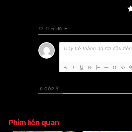
Theo dõi
0
GÓP Ý
Phim liên quan