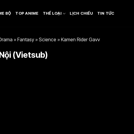
ME BỘ
TOP ANIME
THỂ LOẠI
LỊCH CHIẾU
TIN TỨC
Drama
»
Fantasy
»
Science
»
Kamen Rider Gavv
Nội (Vietsub)