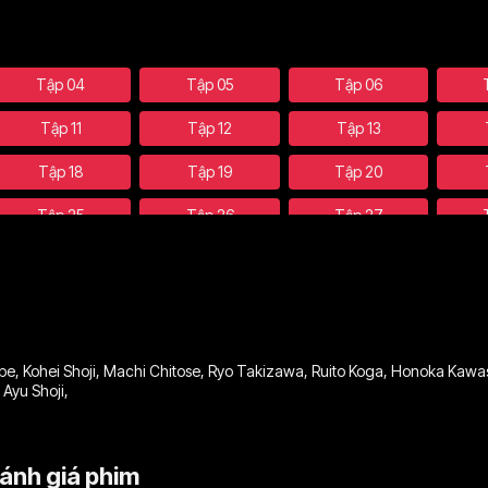
Tập 04
Tập 05
Tập 06
Tập 11
Tập 12
Tập 13
Tập 18
Tập 19
Tập 20
Tập 25
Tập 26
Tập 27
Tập 32
Tập 33
Tập 34
Tập 39
Tập 40
Tập 41
Tập 46
Tập 47
Tập 48
be
,
Kohei Shoji
,
Machi Chitose
,
Ryo Takizawa
,
Ruito Koga
,
Honoka Kawas
,
Ayu Shoji
,
ánh giá phim