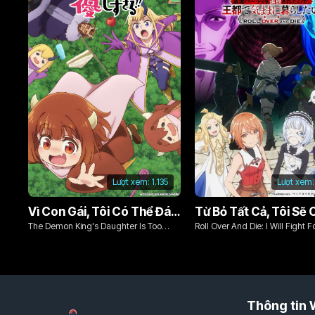
Lượt xem:
1.135
Lượt xem:
Vì Con Gái, Tôi Có Thể Đánh Bại Cả Ma Vương
The Demon King's Daughter Is Too
Roll Over And Die: I Will Fight F
Kind!!
Ordinary Life With My Love An
Sword!
Thông tin 