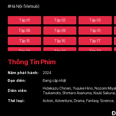
#Hà Nội (Vietsub)
Tập 01
Tập 02
Tập 03
Tập 08
Tập 09
Tập 10
Tập 15
Tập 16
Tập 17
Tập 22
Tập 23
Tập 24
Thông Tin Phim
Tập 29
Tập 30
Tập 31
Tập 36
Tập 37
Tập 38
Năm phát hành:
2024
Đạo diễn:
Đang cập nhật
Tập 43
Tập 44
Tập 45
Hidekazu Chinen
,
Yusuke Hino
,
Nozomi Miya
Diễn viên:
Tập 50
Tsukamoto
,
Shintaro Asanuma
,
Kouki Sakurai
Thể loại:
Action
,
Adventure
,
Drama
,
Fantasy
,
Science
,
Đ