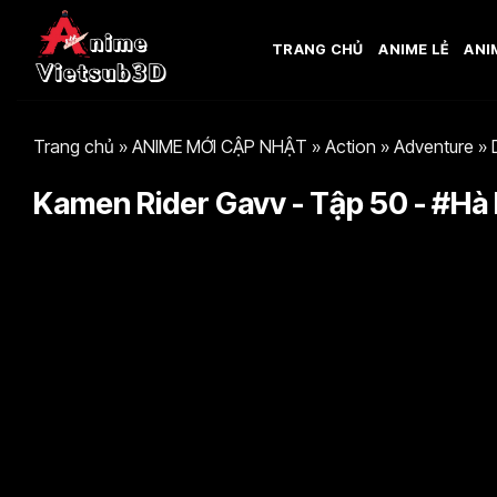
Bỏ
qua
TRANG CHỦ
ANIME LẺ
ANI
nội
dung
Trang chủ
»
ANIME MỚI CẬP NHẬT
»
Action
»
Adventure
»
Kamen Rider Gavv - Tập 50 - #Hà 