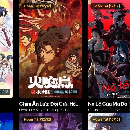
Hoàn Tất (12/12)
Hoàn Tất (12/12)
1.418
Lượt xem:
1.296
Lượt
Chim Ăn Lửa: Đội Cứu Hỏa Rách Rưới Vùng Ushu
Oedo Fire Slayer The Legend Of
Chained Soldier (Season 2
Phoenix
Hoàn Tất (12/12)
Hoàn Tất (12/12)