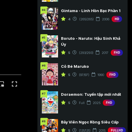
#4
Gintama - Linh Hồn Bạc Phần 1
4
(265/265)
2006
HD
#5
Boruto - Naruto: Hậu Sinh Khả
Úy
5
(293/293)
2017
FHD
#6
Cô Bé Maruko
5
(97/97)
1990
FHD
#7
Doraemon: Tuyển tập mới nhất
5
Full
2025
FHD
#8
Bảy Viên Ngọc Rồng Siêu Cấp
5
(131/131)
2015
FULLHD