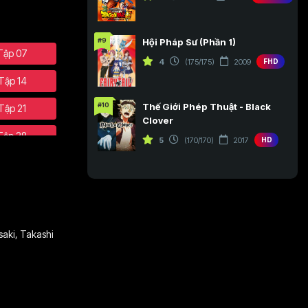
#9
Hội Pháp Sư (Phần 1)
Tập 07
4
(175/175)
2009
FHD
Tập 14
#10
Thế Giới Phép Thuật - Black
Tập 21
Clover
Tập 28
5
(170/170)
2017
HD
Tập 35
Tập 42
Tập 49
aki
,
Takashi