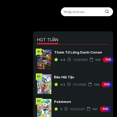
HOT TUẦN
#1
Thám Tử Lừng Danh Conan
4.9
(1209/1500)
1996
FHD
#2
Đảo Hải Tặc
4.3
(1172/1190)
1999
FHD
#3
Pokémon
5
(1237/1237)
1997
FHD