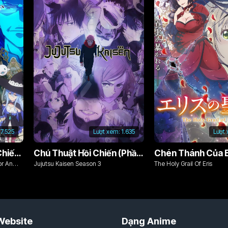
7.525
Lượt xem:
1.635
Lượt
Từ Bỏ Tất Cả, Tôi Sẽ Chiến Đấu Cho Một Cuộc Sống Bình Thường Với Tình Yêu Của Đời Mình Và Chiếc Thanh Kiếm Bị Nguyền Rủa!
Chú Thuật Hồi Chiến (Phần 3)
Chén Thánh Của E
or An
Jujutsu Kaisen Season 3
The Holy Grail Of Eris
d Cursed
Website
Dạng Anime