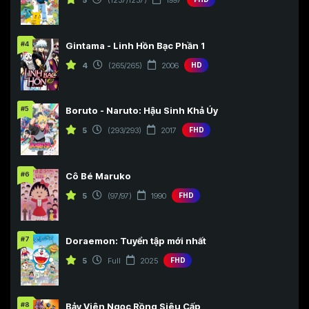
#4
Gintama - Linh Hồn Bạc Phần 1
4
(265/265)
2006
HD
#5
Boruto - Naruto: Hậu Sinh Khả Úy
5
(293/293)
2017
FHD
#6
Cô Bé Maruko
5
(97/97)
1990
FHD
#7
Doraemon: Tuyển tập mới nhất
5
Full
2025
FHD
#8
Bảy Viên Ngọc Rồng Siêu Cấp