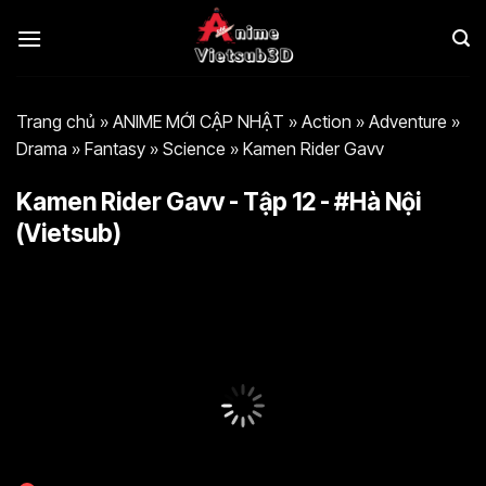
Bỏ
qua
nội
dung
Trang chủ
»
ANIME MỚI CẬP NHẬT
»
Action
»
Adventure
»
Drama
»
Fantasy
»
Science
»
Kamen Rider Gavv
Kamen Rider Gavv - Tập 12 - #Hà Nội
(Vietsub)