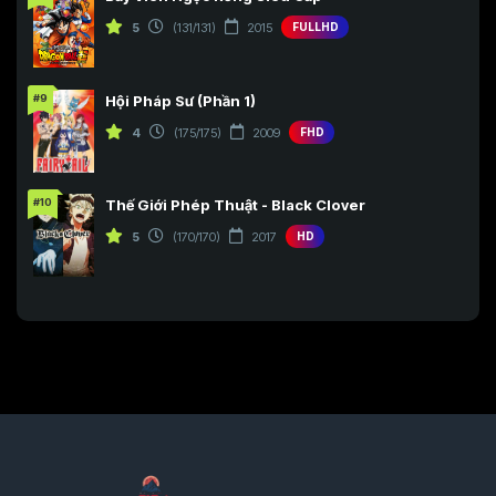
5
(131/131)
2015
FULLHD
#9
Hội Pháp Sư (Phần 1)
4
(175/175)
2009
FHD
#10
Thế Giới Phép Thuật - Black Clover
5
(170/170)
2017
HD