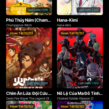
Lượt xem:
1.516
Lượt xem:
1.417
Phù Thủy Nấm (Champignon no Majo)
Hana-Kimi
Champignon Witch
Hana-Kimi
Hoàn Tất (12/12)
Hoàn Tất (12/12)
Lượt xem:
1.296
Lượt xem:
1.620
Chim Ăn Lửa: Đội Cứu Hỏa Rách Rưới Vùng Ushu
Nô Lệ Của Ma Đô Tinh Binh (Phần 2)
Oedo Fire Slayer The Legend Of
Chained Soldier (Season 2)
Phoenix
Hoàn Tất (12/12)
Hoàn Tất (12/12)