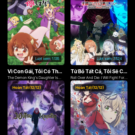
Lượt xem:
1.135
Lượt xem:
7.524
Vì Con Gái, Tôi Có Thể Đánh Bại Cả Ma Vương
Từ Bỏ Tất Cả, Tôi Sẽ Chiến Đấu Cho Một Cuộc Sống Bình Thường Với Tình Yêu Của Đời Mình Và Chiếc Thanh Kiếm Bị Nguyền Rủa!
The Demon King's Daughter Is
Roll Over And Die: I Will Fight For
Too Kind!!
An Ordinary Life With My Love And
Hoàn Tất (12/12)
Hoàn Tất (12/12)
Cursed Sword!