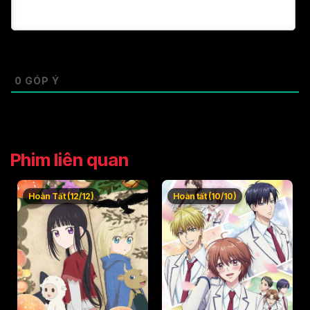
Tập 49
Tập 50
0
GÓP Ý
Phim liên quan
Hoàn Tất (12/12)
Hoàn tất (10/10)