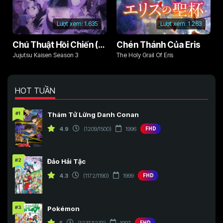
Lượt xem:
1.635
Lượt xem:
1.263
Chú Thuật Hồi Chiến (Phần 3)
Chén Thánh Của Eris
Jujutsu Kaisen Season 3
The Holy Grail Of Eris
HOT TUẦN
#1
Thám Tử Lừng Danh Conan
4.9
(1209/1500)
1996
FHD
#2
Đảo Hải Tặc
4.3
(1172/1190)
1999
FHD
#3
Pokémon
5
(1237/1237)
1997
FHD