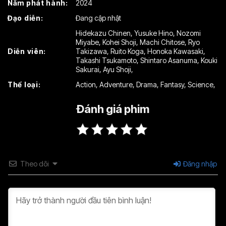
Năm phát hành:
2024
Tập 16
Tập 17
Tập 18
Đạo diễn:
Đang cập nhật
Tập 19
Tập 20
Tập 21
Hidekazu Chinen
,
Yusuke Hino
,
Nozomi
Miyabe
,
Kohei Shoji
,
Machi Chitose
,
Ryo
Tập 22
Tập 23
Tập 24
Diễn viên:
Takizawa
,
Ruito Koga
,
Honoka Kawasaki
,
Takashi Tsukamoto
,
Shintaro Asanuma
,
Kouki
Tập 25
Tập 26
Tập 27
Sakurai
,
Ayu Shoji
,
Thể loại:
Action
,
Adventure
,
Drama
,
Fantasy
,
Science
,
Tập 28
Tập 29
Tập 30
Đánh giá phim
Tập 31
Tập 32
Tập 33
Tập 34
Tập 35
Tập 36
Tập 37
Tập 38
Tập 39
Theo dõi
Đăng nhập
Tập 40
Tập 41
Tập 42
Tập 43
Tập 44
Tập 45
Tập 46
Tập 47
Tập 48