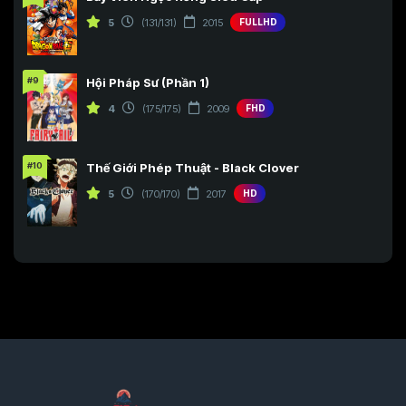
5
(131/131)
2015
FULLHD
#9
Hội Pháp Sư (Phần 1)
4
(175/175)
2009
FHD
#10
Thế Giới Phép Thuật - Black Clover
5
(170/170)
2017
HD