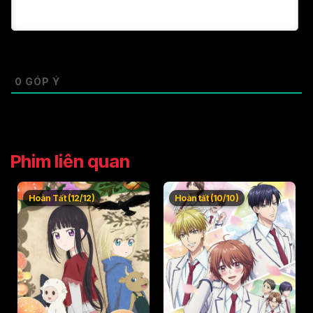
Tập 49
Tập 50
0
GÓP Ý
Phim liên quan
Hoàn Tất (12/12)
Hoàn tất (10/10)