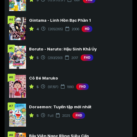
#4
Gintama - Linh Hồn Bạc Phần 1
4
(265/265)
2006
HD
#5
Boruto - Naruto: Hậu Sinh Khả Úy
5
(293/293)
2017
FHD
#6
Cô Bé Maruko
5
(97/97)
1990
FHD
#7
Doraemon: Tuyển tập mới nhất
5
Full
2025
FHD
#8
Bảy Viên Ngọc Rồng Siêu Cấp