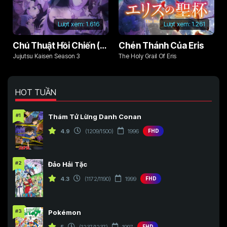
Lượt xem:
1.616
Lượt xem:
1.261
Chú Thuật Hồi Chiến (Phần 3)
Chén Thánh Của Eris
Jujutsu Kaisen Season 3
The Holy Grail Of Eris
HOT TUẦN
#1
Thám Tử Lừng Danh Conan
4.9
(1209/1500)
1996
FHD
#2
Đảo Hải Tặc
4.3
(1172/1190)
1999
FHD
#3
Pokémon
5
(1237/1237)
1997
FHD