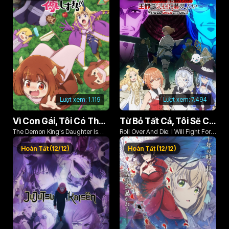
Lượt xem:
1.119
Lượt xem:
7.494
Vì Con Gái, Tôi Có Thể Đánh Bại Cả Ma Vương
Từ Bỏ Tất Cả, Tôi Sẽ Chiến Đấu Cho Một Cuộc Sống Bình Thường Với Tình Yêu Của Đời Mình Và Chiếc Thanh Kiếm Bị Nguyền Rủa!
The Demon King's Daughter Is
Roll Over And Die: I Will Fight For
Too Kind!!
An Ordinary Life With My Love And
Hoàn Tất (12/12)
Hoàn Tất (12/12)
Cursed Sword!