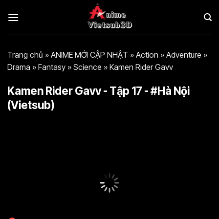
Bỏ
qua
nội
dung
Trang chủ
»
ANIME MỚI CẬP NHẬT
»
Action
»
Adventure
»
Drama
»
Fantasy
»
Science
»
Kamen Rider Gavv
Kamen Rider Gavv - Tập 17 - #Hà Nội
(Vietsub)