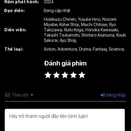
Năm phát hành:
2024
Tập 16
Tập 17
Tập 18
Đạo diễn:
Đang cập nhật
Tập 19
Tập 20
Tập 21
Hidekazu Chinen
,
Yusuke Hino
,
Nozomi
Miyabe
,
Kohei Shoji
,
Machi Chitose
,
Ryo
Tập 22
Tập 23
Tập 24
Diễn viên:
Takizawa
,
Ruito Koga
,
Honoka Kawasaki
,
Takashi Tsukamoto
,
Shintaro Asanuma
,
Kouki
Tập 25
Tập 26
Tập 27
Sakurai
,
Ayu Shoji
,
Thể loại:
Action
,
Adventure
,
Drama
,
Fantasy
,
Science
,
Tập 28
Tập 29
Tập 30
Đánh giá phim
Tập 31
Tập 32
Tập 33
Tập 34
Tập 35
Tập 36
Tập 37
Tập 38
Tập 39
Theo dõi
Đăng nhập
Tập 40
Tập 41
Tập 42
Tập 43
Tập 44
Tập 45
Tập 46
Tập 47
Tập 48