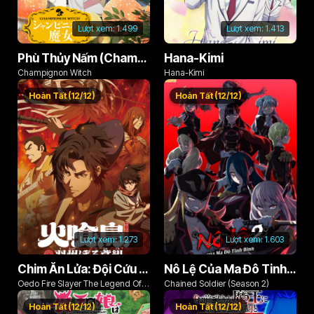
Lượt xem:
1.499
Lượt xem:
1.413
Phù Thủy Nấm (Champignon no Majo)
Hana-Kimi
Champignon Witch
Hana-Kimi
Hoàn Tất (12/12)
Hoàn Tất (12/12)
Lượt xem:
1.273
Lượt xem:
1.603
Chim Ăn Lửa: Đội Cứu Hỏa Rách Rưới Vùng Ushu
Nô Lệ Của Ma Đô Tinh Binh (Phần 2)
Oedo Fire Slayer The Legend Of
Chained Soldier (Season 2)
Phoenix
Hoàn Tất (12/12)
Hoàn Tất (12/12)