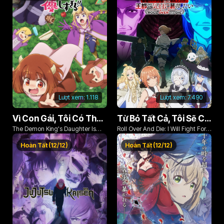
Lượt xem:
1.118
Lượt xem:
7.490
Vì Con Gái, Tôi Có Thể Đánh Bại Cả Ma Vương
Từ Bỏ Tất Cả, Tôi Sẽ Chiến Đấu Cho Một Cuộc Sống Bình Thường Với Tình Yêu Của Đời Mình Và Chiếc Thanh Kiếm Bị Nguyền Rủa!
The Demon King's Daughter Is
Roll Over And Die: I Will Fight For
Too Kind!!
An Ordinary Life With My Love And
Hoàn Tất (12/12)
Hoàn Tất (12/12)
Cursed Sword!