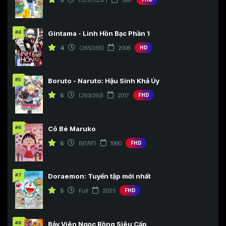
#4
Gintama - Linh Hồn Bạc Phần 1
4
(265/265)
2006
HD
#5
Boruto - Naruto: Hậu Sinh Khả Úy
5
(293/293)
2017
FHD
#6
Cô Bé Maruko
5
(97/97)
1990
FHD
#7
Doraemon: Tuyển tập mới nhất
5
Full
2025
FHD
#8
Bảy Viên Ngọc Rồng Siêu Cấp