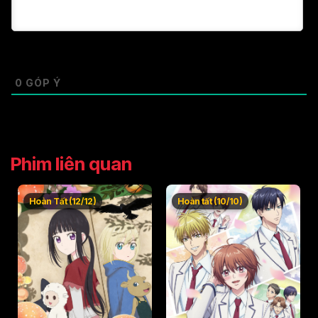
Tập 49
Tập 50
0
GÓP Ý
Phim liên quan
Hoàn Tất (12/12)
Hoàn tất (10/10)