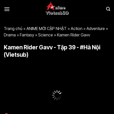
Bỏ
qua
nội
dung
Trang chủ
»
ANIME MỚI CẬP NHẬT
»
Action
»
Adventure
»
Drama
»
Fantasy
»
Science
»
Kamen Rider Gavv
Kamen Rider Gavv - Tập 39 - #Hà Nội
(Vietsub)