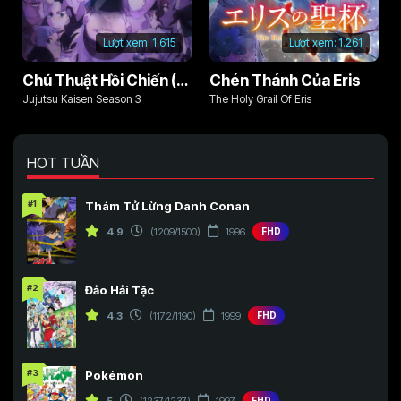
Lượt xem:
1.615
Lượt xem:
1.261
Chú Thuật Hồi Chiến (Phần 3)
Chén Thánh Của Eris
Jujutsu Kaisen Season 3
The Holy Grail Of Eris
HOT TUẦN
#1
Thám Tử Lừng Danh Conan
4.9
(1209/1500)
1996
FHD
#2
Đảo Hải Tặc
4.3
(1172/1190)
1999
FHD
#3
Pokémon
5
(1237/1237)
1997
FHD