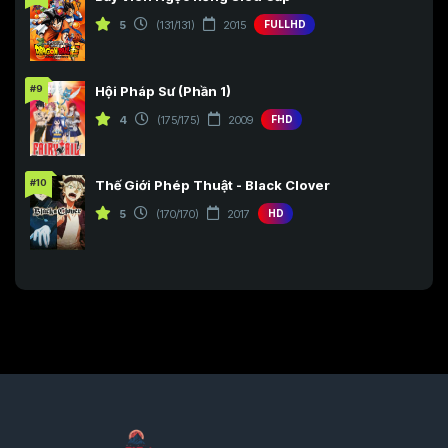
5
(131/131)
2015
FULLHD
#9
Hội Pháp Sư (Phần 1)
4
(175/175)
2009
FHD
#10
Thế Giới Phép Thuật - Black Clover
5
(170/170)
2017
HD