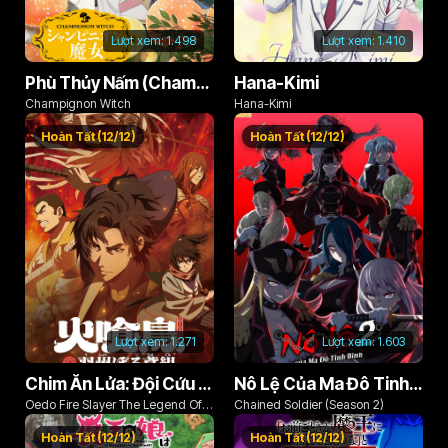
Lượt xem:
1.498
Lượt xem:
1.410
Phù Thủy Nấm (Champignon no Majo)
Hana-Kimi
Champignon Witch
Hana-Kimi
Hoàn Tất (12/12)
Hoàn Tất (12/12)
Lượt xem:
1.271
Lượt xem:
1.603
Chim Ăn Lửa: Đội Cứu Hỏa Rách Rưới Vùng Ushu
Nô Lệ Của Ma Đô Tinh Binh (Phần 2)
Oedo Fire Slayer The Legend Of
Chained Soldier (Season 2)
Phoenix
Hoàn Tất (12/12)
Hoàn Tất (12/12)