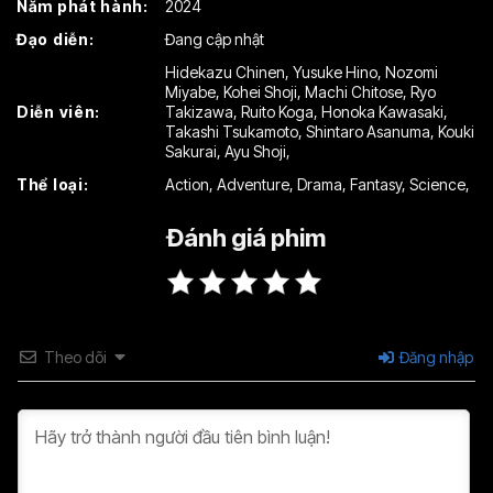
Năm phát hành:
2024
Tập 16
Tập 17
Tập 18
Đạo diễn:
Đang cập nhật
Tập 19
Tập 20
Tập 21
Hidekazu Chinen
,
Yusuke Hino
,
Nozomi
Miyabe
,
Kohei Shoji
,
Machi Chitose
,
Ryo
Tập 22
Tập 23
Tập 24
Diễn viên:
Takizawa
,
Ruito Koga
,
Honoka Kawasaki
,
Takashi Tsukamoto
,
Shintaro Asanuma
,
Kouki
Tập 25
Tập 26
Tập 27
Sakurai
,
Ayu Shoji
,
Thể loại:
Action
,
Adventure
,
Drama
,
Fantasy
,
Science
,
Tập 28
Tập 29
Tập 30
Đánh giá phim
Tập 31
Tập 32
Tập 33
Tập 34
Tập 35
Tập 36
Tập 37
Tập 38
Tập 39
Theo dõi
Đăng nhập
Tập 40
Tập 41
Tập 42
Tập 43
Tập 44
Tập 45
Tập 46
Tập 47
Tập 48